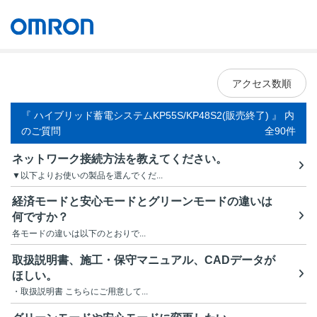
オムロン ソーシアルソリューションズ株式会社
Japan
アクセス数順
『 ハイブリッド蓄電システムKP55S/KP48S2(販売終了) 』 内
のご質問
全90件
ネットワーク接続方法を教えてください。
▼以下よりお使いの製品を選んでくだ...
経済モードと安心モードとグリーンモードの違いは
何ですか？
各モードの違いは以下のとおりで...
取扱説明書、施工・保守マニュアル、CADデータが
ほしい。
・取扱説明書 こちらにご用意して...