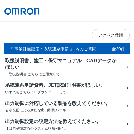
オムロン ソーシアルソリューションズ株式会社
Japan
アクセス数順
『 事業計画認定・系統連系申請 』 内のご質問
全20件
取扱説明書、施工・保守マニュアル、CADデータが
ほしい。
・取扱説明書 こちらにご用意して...
系統連系申請資料、JET認証証明書がほしい。
いずれもこちらよりダウンロードして...
出力制御に対応している製品を教えてください。
省令改正による新たな出力制御ルール...
出力制御設定の設定方法を教えてください。
【出力制御対応のシステム構成例(イ...