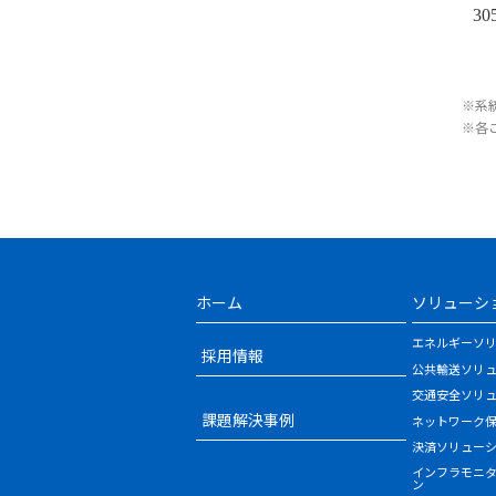
30
※系
※各
ホーム
ソリューシ
エネルギーソ
採用情報
公共輸送ソリ
交通安全ソリ
課題解決事例
ネットワーク
決済ソリュー
インフラモニ
ン