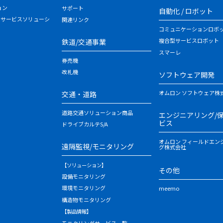
ョン
サポート
自動化 / ロボット
・サービスソリューシ
関連リンク
コミュニケーションロボ
複合型サービスロボット
鉄道/交通事業
スマーレ
券売機
改札機
ソフトウェア開発
オムロン ソフトウェア株
交通・道路
道路交通ソリューション商品
エンジニアリング/
ビス
ドライブカルテS/A
オムロン フィールドエン
遠隔監視/モニタリング
グ株式会社
【ソリューション】
その他
設備モニタリング
環境モニタリング
meemo
構造物モニタリング
【製品情報】
モニタリングサービス一覧