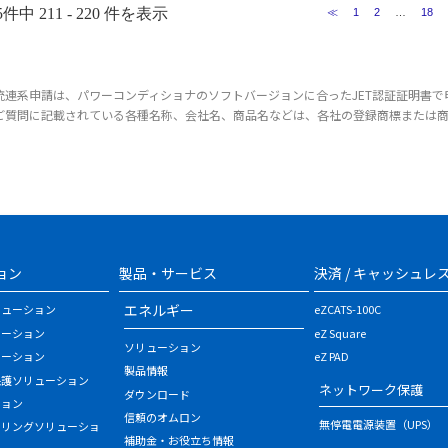
5件中 211 - 220 件を表示
≪
1
2
…
18
統連系申請は、パワーコンディショナのソフトバージョンに合ったJET認証証明書で
ご質問に記載されている各種名称、会社名、商品名などは、各社の登録商標または
ョン
製品・サービス
決済 / キャッシュレ
エネルギー
リューション
eZCATS-100C
ューション
eZ Square
ソリューション
ューション
eZ PAD
製品情報
保護ソリューション
ネットワーク保護
ダウンロード
ション
信頼のオムロン
無停電電源装置（UPS）
タリングソリューショ
補助金・お役立ち情報