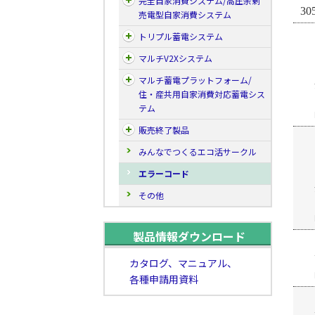
完全自家消費システム/高圧余剰
30
売電型自家消費システム
トリプル蓄電システム
マルチV2Xシステム
マルチ蓄電プラットフォーム/
住・産共用自家消費対応蓄電シス
テム
販売終了製品
みんなでつくるエコ活サークル
エラーコード
その他
製品情報ダウンロード
カタログ、マニュアル、
各種申請用資料