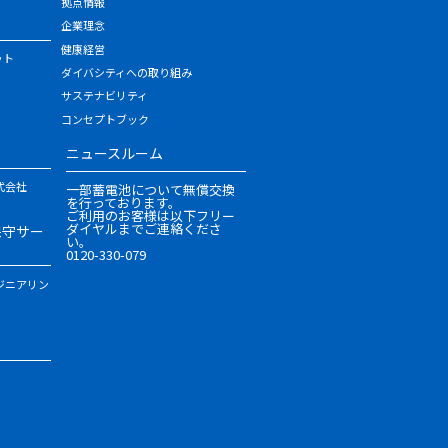
拠点情報
企業理念
健康経営
ット
ダイバシティへの取り組み
サステナビリティ
コンセプトブック
ニュースルーム
式会社
一部蓄電池について無償交換
を行っております。
ご利用のお客様は以下フリー
ダイヤルまでご連絡くださ
保守サー
い。
0120-330-079
ジニアリン