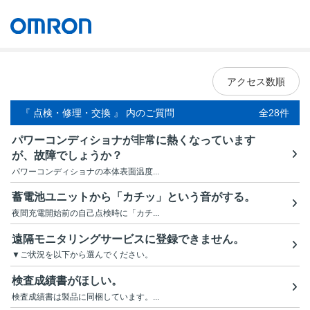
オムロン ソーシアルソリューションズ株式会社
Japan
アクセス数順
『 点検・修理・交換 』 内のご質問
全28件
パワーコンディショナが非常に熱くなっています
が、故障でしょうか？
パワーコンディショナの本体表面温度...
蓄電池ユニットから「カチッ」という音がする。
夜間充電開始前の自己点検時に「カチ...
遠隔モニタリングサービスに登録できません。
▼ご状況を以下から選んでください。
検査成績書がほしい。
検査成績書は製品に同梱しています。...