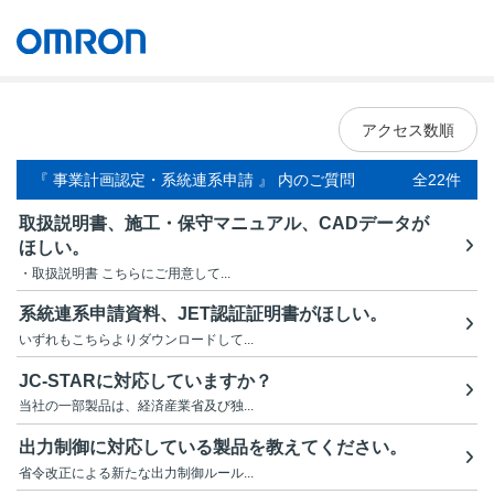
オムロン ソーシアルソリューションズ株式会社
Japan
アクセス数順
『 事業計画認定・系統連系申請 』 内のご質問
全22件
取扱説明書、施工・保守マニュアル、CADデータが
ほしい。
・取扱説明書 こちらにご用意して...
系統連系申請資料、JET認証証明書がほしい。
いずれもこちらよりダウンロードして...
JC-STARに対応していますか？
当社の一部製品は、経済産業省及び独...
出力制御に対応している製品を教えてください。
省令改正による新たな出力制御ルール...