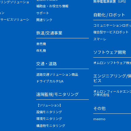
無停電電源装置（UPS）
タリングソリューショ
補助金・お役立ち情報
ョン
サポート
自動化 / ロボット
・サービスソリューシ
関連リンク
コミュニケーションロボ
複合型サービスロボット
鉄道/交通事業
スマーレ
券売機
改札機
ソフトウェア開発
オムロン ソフトウェア株
交通・道路
道路交通ソリューション商品
エンジニアリング/
ビス
ドライブカルテS/A
オムロン フィールドエン
遠隔監視/モニタリング
グ株式会社
【ソリューション】
その他
設備モニタリング
環境モニタリング
meemo
構造物モニタリング