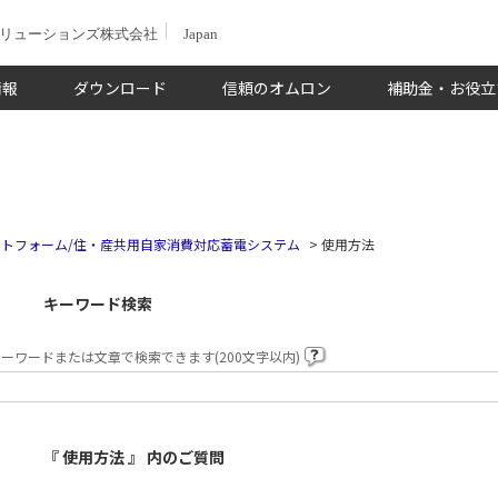
ソリューションズ株式会社
Japan
情報
ダウンロード
信頼のオムロン
補助金・お役立
トフォーム/住・産共用自家消費対応蓄電システム
>
使用方法
キーワード検索
ーワードまたは文章で検索できます(200文字以内)
『 使用方法 』 内のご質問