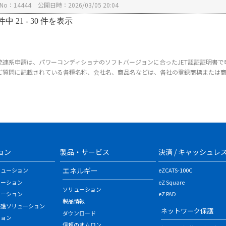
No：14444
公開日時：2026/03/05 20:04
件中 21 - 30 件を表示
統連系申請は、パワーコンディショナのソフトバージョンに合ったJET認証証明書で
ご質問に記載されている各種名称、会社名、商品名などは、各社の登録商標または
ョン
製品・サービス
決済 / キャッシュレ
エネルギー
リューション
eZCATS-100C
ューション
eZ Square
ソリューション
ューション
eZ PAD
製品情報
保護ソリューション
ネットワーク保護
ダウンロード
ション
信頼のオムロン