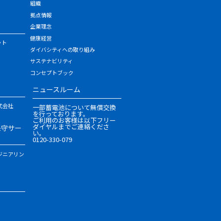
組織
拠点情報
企業理念
健康経営
ット
ダイバシティへの取り組み
サステナビリティ
コンセプトブック
ニュースルーム
式会社
一部蓄電池について無償交換
を行っております。
ご利用のお客様は以下フリー
ダイヤルまでご連絡くださ
保守サー
い。
0120-330-079
ジニアリン