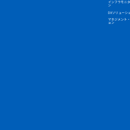
インフラモニ
ン
DXソリューシ
マネジメント
ョン