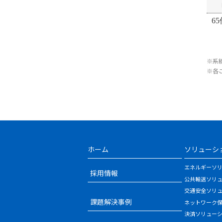
65
※系
※各
ホーム
ソリューシ
エネルギーソ
採用情報
公共輸送ソリ
交通安全ソリ
課題解決事例
ネットワーク
決済ソリュー