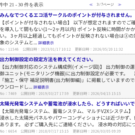
件中 21 - 30 件を表示
≪
3 / 7ページ
≫
みんなでつくるエコ活サークルのポイントが付与されません。
【ポイントが付与されない場合】 以下が想定されますのでご
を導入して間もない(1～2ヶ月以内) ポイント反映に時間が
い。 3ヶ月以上経過してもポイントが反映されない場合は③の
象のシステムと...
詳細表示
No：11546
公開日時：2023/01/17 10:12
更新日時：2026/05/20 11:32
出力制御設定の設定方法を教えてください。
【出力制御対応のシステム構成例(イメージ図)】 出力制御の
御ユニット(モニタリング機器)に出力制御設定が必要です。
「施工・保守 補足説明書(出力制御編)」に掲載していますの
ウンロードし...
詳細表示
No：7469
公開日時：2019/03/27 17:59
更新日時：2026/04/15 15:15
太陽光発電システムや蓄電池が浸水したら、どうすればいいで
【太陽光発電システム、蓄電システム、マルチV2Xシステム】 
浸水した太陽光パネルやパワーコンディショナには近づかず、
あります。 必ずご購入先にご連絡ください。 浸水時の対応につ
No：6654
公開日時：2018/07/17 15:15
更新日時：2026/03/05 09:39