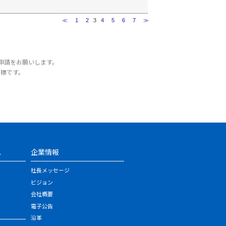
≪
1
2
3
4
5
6
7
≫
申請をお願いします。
商標です。
ス
企業情報
社長メッセージ
ビジョン
会社概要
電子公告
沿革