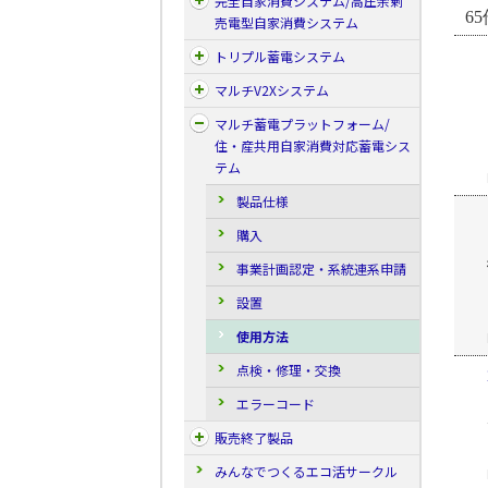
完全自家消費システム/高圧余剰
65
売電型自家消費システム
トリプル蓄電システム
マルチV2Xシステム
マルチ蓄電プラットフォーム/
住・産共用自家消費対応蓄電シス
テム
製品仕様
購入
事業計画認定・系統連系申請
設置
使用方法
点検・修理・交換
エラーコード
販売終了製品
みんなでつくるエコ活サークル