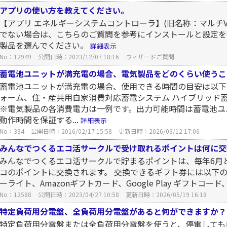
アプリの使い方を教えてください。
【アプリ エネルギーシステムコントローラ】(旧名称：マルチV
でない場合は、こちらのご質問を参考にインストールと設定を
製品を選んでください。
詳細表示
No：12949
公開日時：2023/12/07 18:16
ウィザードご質問
蓄電池ユニットが満充電の場合、電気製品をどのくらい使うこ
蓄電池ユニットが満充電の場合、使用できる時間の目安は以下
ォーム、住・産共用自家消費対応蓄電システム ハイブリッド
※電気製品の各消費電力は一例です。出力可能時間は蓄電池ユ
動作時間を保証する...
詳細表示
No：334
公開日時：2016/02/17 15:58
更新日時：2026/03/12 17:06
みんなでつくるエコ活サークルで受け取れるポイントは何に交
みんなでつくるエコ活サークルで貯まるポイントは、毎年6月
コのポイントに交換されます。 交換できるギフト券には以下のよ
ーライト、Amazonギフトカード、Google Play ギフトコード、Appl
No：12588
公開日時：2023/04/27 10:58
更新日時：2026/05/19 16:18
特定負荷用分電盤、全負荷用分電盤があると何ができますか？
特定負荷用分電盤または全負荷用分電盤を使うと、停電しても