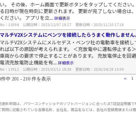
い。 その後、ホーム画面で更新ボタンをタップしてください。
る日時が現在時刻に更新されます。 更新が完了しない場合は
ください。 アプリを立...
詳細表示
No：13094
公開日時：2023/12/07 18:17
更新日時：2025/11/10 17:16
マルチV2Xシステムにベンツを接続したらうまく動作しません
マルチV2Xシステムにメルセデス・ベンツ社の電動車を接続
れば以下の原因が考えられます。 ＜充放電中に運転停止する＞
車両からの要求で停止することがあります。 充放電停止を回避
電流充放電防止機能を有...
詳細表示
No：13912
公開日時：2025/03/11 18:38
更新日時：2026/04/28 15:09
3件中 201 - 210 件を表示
≪
1
統連系申請は、パワーコンディショナのソフトバージョンに合ったJET認証証明書で
ご質問に記載されている各種名称、会社名、商品名などは、各社の登録商標または