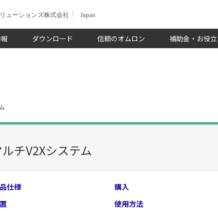
ソリューションズ株式会社
Japan
情報
ダウンロード
信頼のオムロン
補助金・お役立
ム
マルチV2Xシステム
品仕様
購入
置
使用方法