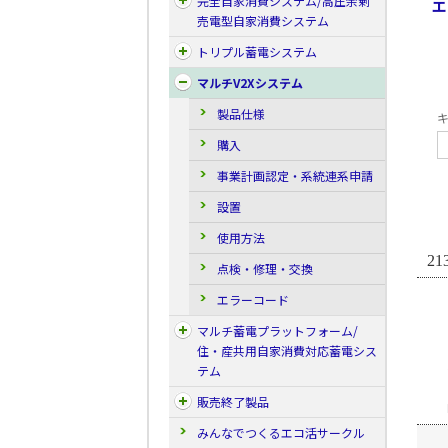
完全自家消費システム/高圧余剰
エ
売電型自家消費システム
トリプル蓄電システム
マルチV2Xシステム
製品仕様
キ
購入
事業計画認定・系統連系申請
設置
使用方法
21
点検・修理・交換
エラーコード
マルチ蓄電プラットフォーム/
住・産共用自家消費対応蓄電シス
テム
販売終了製品
みんなでつくるエコ活サークル