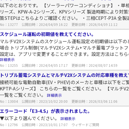
以下のとおりです。 【ソーラーパワーコンディショナ】 ・単相K
リーズ、KPW-A-2シリーズ、KPVシリーズ 製造時期により対
策STEPはこちらよりご確認ください。 ・三相CEPT-P3A 全製造
No：13277
公開日時：2024/04/09 16:22
更新日時：2026/04/09 11:12
スケジュール運転の初期値を教えてください。
マルチV2Xシステムのスケジュール運転設定の初期値は以下のと
場合 トリプル制御(マルチV2Xシステム+マルチ蓄電プラット
設定は、アプリで変更することができます。設定方法はこちらのご
詳細表示
No：13255
公開日時：2024/04/05 17:17
更新日時：2024/08/07 14:59
トリプル蓄電システムとマルチV2Xシステムの対応車種を教え
接続可能な電動自動車(EV・PHEV)のメーカと車種は以下を
KPTP-Aシリーズ】 こちらの一覧をご覧ください。 【マルチV2X
一覧をご覧ください。
詳細表示
No：13004
公開日時：2023/10/02 20:00
更新日時：2026/03/06 11:06
エラーコード「E3-4.S」が表示されました。
▼以下より選んでください。
詳細表示
No：12796
公開日時：2023/10/01 17:07
ウィザードご質問