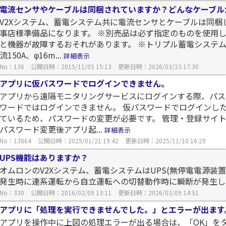
電流センサやケーブルは同梱されていますか？どんなケーブル
V2Xシステム、蓄電システム共に電流センサとケーブルは同梱
事店様準備品になります。 ※別売品は必ず指定のものを使用
と機器が故障するおそれがあります。 ※トリプル蓄電システムKP
流150A、φ16m...
詳細表示
No：136
公開日時：2015/11/05 15:13
更新日時：2026/03/23 17:30
アプリに仮パスワードでログインできません。
アプリから遠隔モニタリングサービスにログインする際、パス
ワードではログインできません。 仮パスワードでログインし
ているため、パスワードの変更が必要です。 管理・登録サイ
パスワード変更後アプリ起...
詳細表示
No：13864
公開日時：2025/01/21 19:42
更新日時：2025/11/10 16:29
UPS機能はありますか？
オムロンのV2Xシステム、蓄電システムはUPS(無停電電源装
発生時に連系運転から自立運転への切替動作時に瞬断が発生
No：330
公開日時：2016/02/09 13:11
更新日時：2026/03/09 14:51
アプリに「処理を実行できませんでした。」とエラーが出ます
アプリを操作中に上図の処理エラーが出る場合は、「OK」を