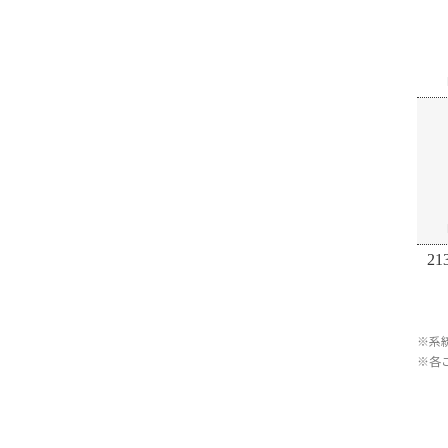
21
※系
※各