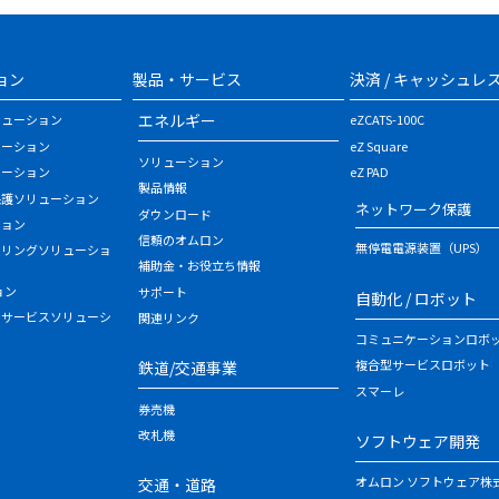
ョン
製品・サービス
決済 / キャッシュレ
エネルギー
リューション
eZCATS-100C
ューション
eZ Square
ソリューション
ューション
eZ PAD
製品情報
保護ソリューション
ネットワーク保護
ダウンロード
ション
信頼のオムロン
無停電電源装置（UPS）
タリングソリューショ
補助金・お役立ち情報
ョン
サポート
自動化 / ロボット
・サービスソリューシ
関連リンク
コミュニケーションロボ
複合型サービスロボット
鉄道/交通事業
スマーレ
券売機
改札機
ソフトウェア開発
オムロン ソフトウェア株
交通・道路