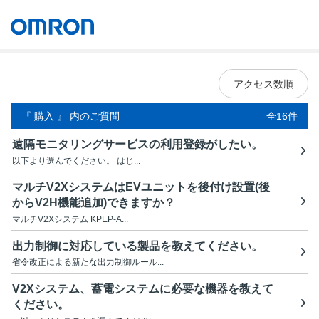
オムロン ソーシアルソリューションズ株式会社
Japan
アクセス数順
『 購入 』 内のご質問
全16件
遠隔モニタリングサービスの利用登録がしたい。
以下より選んでください。 はじ...
マルチV2XシステムはEVユニットを後付け設置(後
からV2H機能追加)できますか？
マルチV2Xシステム KPEP-A...
出力制御に対応している製品を教えてください。
省令改正による新たな出力制御ルール...
V2Xシステム、蓄電システムに必要な機器を教えて
ください。