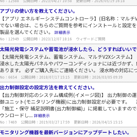
No：12588
公開日時：2023/04/27 10:58
更新日時：2026/05/19 16:18
アプリの使い方を教えてください。
【アプリ エネルギーシステムコントローラ】(旧名称：マルチV
でない場合は、こちらのご質問を参考にインストールと設定を
製品を選んでください。
詳細表示
No：12949
公開日時：2023/12/07 18:16
ウィザードご質問
太陽光発電システムや蓄電池が浸水したら、どうすればいいで
【太陽光発電システム、蓄電システム、マルチV2Xシステム】 
浸水した太陽光パネルやパワーコンディショナには近づかず、
あります。 必ずご購入先にご連絡ください。 浸水時の対応につ
No：6654
公開日時：2018/07/17 15:15
更新日時：2026/03/05 09:39
出力制御設定の設定方法を教えてください。
【出力制御対応のシステム構成例(イメージ図)】 出力制御の
御ユニット(モニタリング機器)に出力制御設定が必要です。
「施工・保守 補足説明書(出力制御編)」に掲載していますの
ウンロードし...
詳細表示
No：7469
公開日時：2019/03/27 17:59
更新日時：2026/04/15 15:15
モニタリング機器を最新バージョンにアップデートしたい。