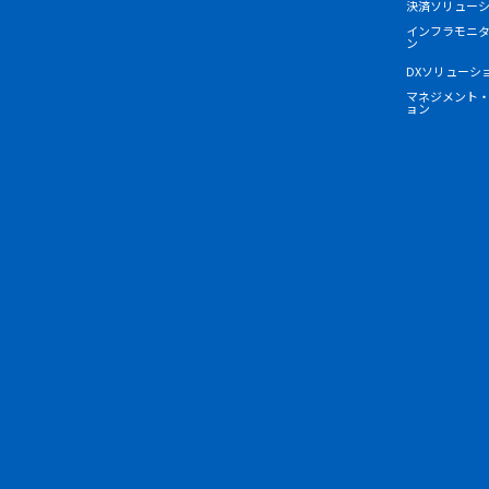
決済ソリュー
インフラモニ
ン
DXソリューシ
マネジメント
ョン