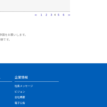
≪
1
2
3
4
5
6
≫
申請をお願いします。
商標です。
ス
企業情報
社長メッセージ
ビジョン
会社概要
電子公告