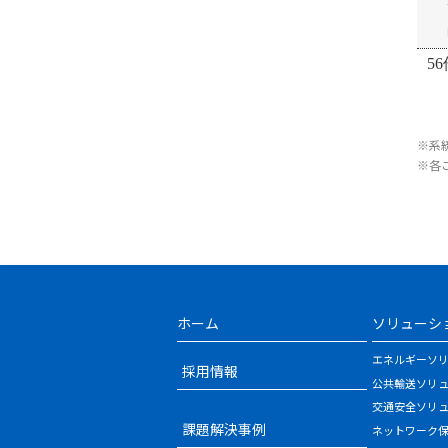
56
※系
※各
ホーム
ソリューシ
エネルギーソ
採用情報
公共輸送ソリ
交通安全ソリ
課題解決事例
ネットワーク