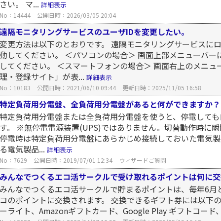
さい。 マ...
詳細表示
No：14444
公開日時：2026/03/05 20:04
遠隔モニタリングサービスのユーザIDを変更したい。
変更方法は以下のとおりです。 遠隔モニタリングサービスに
動してください。 ＜パソコンの場合＞ 画面上部メニューバ
してください。 ＜スマートフォンの場合＞ 画面右上のメニュ
理・登録サイト」が表...
詳細表示
No：10183
公開日時：2021/06/10 09:44
更新日時：2025/11/05 16:58
特定負荷用分電盤、全負荷用分電盤があると何ができますか？
特定負荷用分電盤または全負荷用分電盤を使うと、停電しても
す。 ※無停電電源装置(UPS)ではありません。切替動作時に
停電時は特定負荷用分電盤にあらかじめ接続しておいた電気製品
る電気製品...
詳細表示
No：7629
公開日時：2019/07/01 12:34
ウィザードご質問
みんなでつくるエコ活サークルで受け取れるポイントは何に交
みんなでつくるエコ活サークルで貯まるポイントは、毎年6月
コのポイントに交換されます。 交換できるギフト券には以下のよ
ーライト、Amazonギフトカード、Google Play ギフトコード、Appl