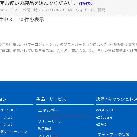
▼お使いの製品を選んでください。
詳細表示
No：10327
公開日時：2021/12/02 10:46
ウィザードご質問
件中 31 - 40 件を表示
統連系申請は、パワーコンディショナのソフトバージョンに合ったJET認証証明書で
ご質問に記載されている各種名称、会社名、商品名などは、各社の登録商標または
ョン
製品・サービス
決済 / キャッシュレ
エネルギー
リューション
eZCATS-100C
ューション
eZ Square
ソリューション
ューション
eZ PAD
製品情報
保護ソリューション
ネットワーク保護
ダウンロード