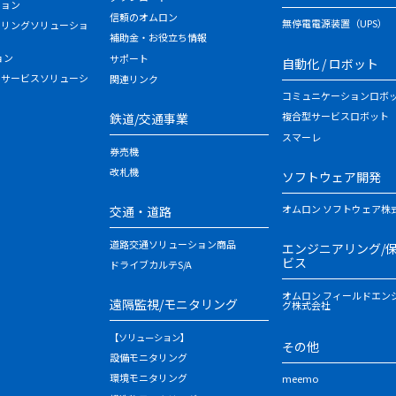
ション
信頼のオムロン
無停電電源装置（UPS）
タリングソリューショ
補助金・お役立ち情報
ョン
サポート
自動化 / ロボット
・サービスソリューシ
関連リンク
コミュニケーションロボ
複合型サービスロボット
鉄道/交通事業
スマーレ
券売機
改札機
ソフトウェア開発
オムロン ソフトウェア株
交通・道路
道路交通ソリューション商品
エンジニアリング/
ビス
ドライブカルテS/A
オムロン フィールドエン
遠隔監視/モニタリング
グ株式会社
【ソリューション】
その他
設備モニタリング
環境モニタリング
meemo