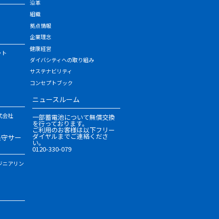
沿革
組織
拠点情報
企業理念
健康経営
ット
ダイバシティへの取り組み
サステナビリティ
コンセプトブック
ニュースルーム
式会社
一部蓄電池について無償交換
を行っております。
ご利用のお客様は以下フリー
ダイヤルまでご連絡くださ
保守サー
い。
0120-330-079
ジニアリン