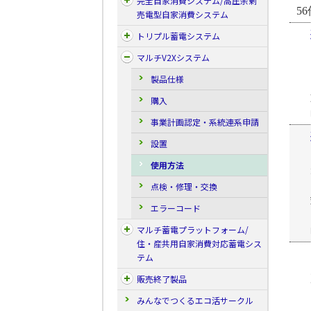
完全自家消費システム/高圧余剰
56
売電型自家消費システム
トリプル蓄電システム
マルチV2Xシステム
製品仕様
購入
事業計画認定・系統連系申請
設置
使用方法
点検・修理・交換
エラーコード
マルチ蓄電プラットフォーム/
住・産共用自家消費対応蓄電シス
テム
販売終了製品
みんなでつくるエコ活サークル