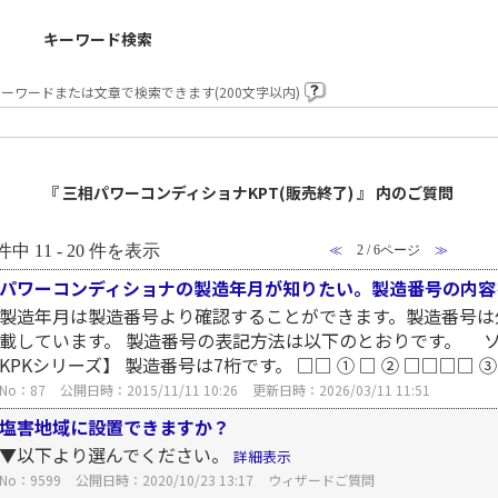
キーワード検索
ーワードまたは文章で検索できます(200文字以内)
『 三相パワーコンディショナKPT(販売終了) 』 内のご質問
件中 11 - 20 件を表示
≪
2 / 6ページ
≫
パワーコンディショナの製造年月が知りたい。製造番号の内容
製造年月は製造番号より確認することができます。製造番号は
載しています。 製造番号の表記方法は以下のとおりです。 
KPKシリーズ】 製造番号は7桁です。 □□ ① □ ② □□□□ ③
No：87
公開日時：2015/11/11 10:26
更新日時：2026/03/11 11:51
塩害地域に設置できますか？
▼以下より選んでください。
詳細表示
No：9599
公開日時：2020/10/23 13:17
ウィザードご質問