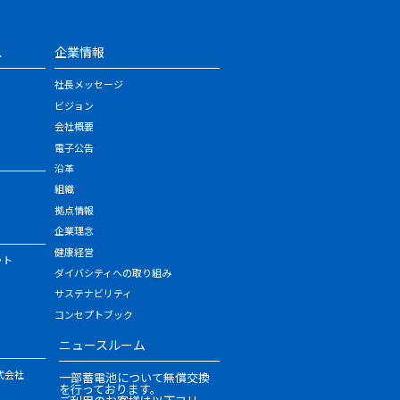
ス
企業情報
社長メッセージ
ビジョン
会社概要
電子公告
沿革
組織
拠点情報
企業理念
健康経営
ット
ダイバシティへの取り組み
サステナビリティ
コンセプトブック
ニュースルーム
式会社
一部蓄電池について無償交換
を行っております。