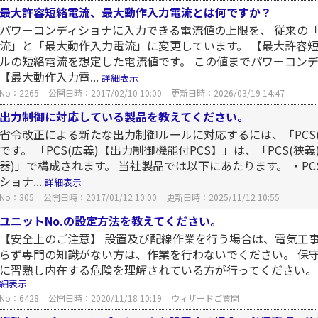
最大許容短絡電流、最大動作入力電流とは何ですか？
パワーコンディショナに入力できる電流値の上限を、 従来の
流」と「最大動作入力電流」に変更しています。 【最大許容短
ルの短絡電流を想定した電流値です。 この値までパワーコン
【最大動作入力電...
詳細表示
No：2265
公開日時：2017/02/10 10:00
更新日時：2026/03/19 14:47
出力制御に対応している製品を教えてください。
省令改正による新たな出力制御ルールに対応するには、「PCS(
です。 「PCS(広義)【出力制御機能付PCS】」は、「PCS(
器)」で構成されます。 当社製品では以下にあたります。 ・PC
ショナ...
詳細表示
No：305
公開日時：2017/01/12 10:00
更新日時：2025/11/12 10:55
ユニットNo.の設定方法を教えてください。
【安全上のご注意】 設置及び配線作業を行う場合は、電気工事
らず専門の知識がない方は、作業を行わないでください。 保
に習熟し内在する危険を理解されている方が行ってください。
細表示
No：6428
公開日時：2020/11/18 10:19
ウィザードご質問