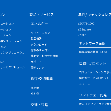
ョン
製品・サービス
決済 / キャッシュレ
エネルギー
リューション
eZCATS-100C
ューション
eZ Square
ソリューション
ューション
eZ PAD
製品情報
保護ソリューション
ネットワーク保護
ダウンロード
ション
信頼のオムロン
無停電電源装置（UPS）
タリングソリューショ
補助金・お役立ち情報
ョン
サポート
自動化 / ロボット
・サービスソリューシ
関連リンク
コミュニケーションロボ
複合型サービスロボット
鉄道/交通事業
スマーレ
券売機
改札機
ソフトウェア開発
オムロン ソフトウェア株
交通・道路