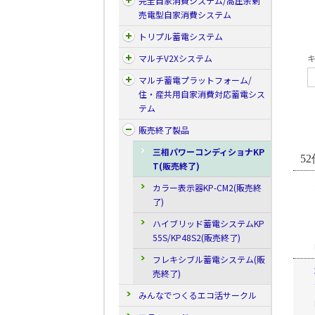
完全自家消費システム/高圧余剰
売電型自家消費システム
トリプル蓄電システム
マルチV2Xシステム
キ
マルチ蓄電プラットフォーム/
住・産共用自家消費対応蓄電シス
テム
販売終了製品
三相パワーコンディショナKP
52
T(販売終了)
カラー表示器KP-CM2(販売終
了)
ハイブリッド蓄電システムKP
55S/KP48S2(販売終了)
フレキシブル蓄電システム(販
売終了)
みんなでつくるエコ活サークル