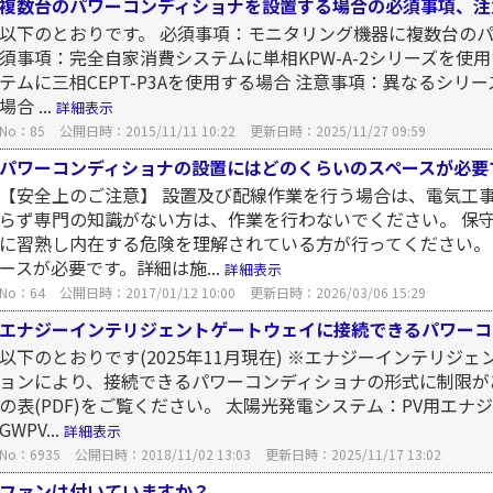
複数台のパワーコンディショナを設置する場合の必須事項、注
以下のとおりです。 必須事項：モニタリング機器に複数台のパ
須事項：完全自家消費システムに単相KPW-A-2シリーズを使
テムに三相CEPT-P3Aを使用する場合 注意事項：異なるシ
場合 ...
詳細表示
No：85
公開日時：2015/11/11 10:22
更新日時：2025/11/27 09:59
パワーコンディショナの設置にはどのくらいのスペースが必要
【安全上のご注意】 設置及び配線作業を行う場合は、電気工事
らず専門の知識がない方は、作業を行わないでください。 保
に習熟し内在する危険を理解されている方が行ってください。
ースが必要です。詳細は施...
詳細表示
No：64
公開日時：2017/01/12 10:00
更新日時：2026/03/06 15:29
エナジーインテリジェントゲートウェイに接続できるパワーコ
以下のとおりです(2025年11月現在) ※エナジーインテリ
ョンにより、接続できるパワーコンディショナの形式に制限が
の表(PDF)をご覧ください。 太陽光発電システム：PV用エナ
GWPV...
詳細表示
No：6935
公開日時：2018/11/02 13:03
更新日時：2025/11/17 13:02
ファンは付いていますか？