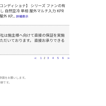
コンディショナ】 シリーズ ファンの有
し 自然空冷 単相 屋外マルチ入力 KPR
 KP...
詳細表示
当社は施主様へ向けて直接の保証を実施
ただいております。 直接お承りできる
≪
1
2
3
4
5
6
≫
申請をお願いします。
商標です。