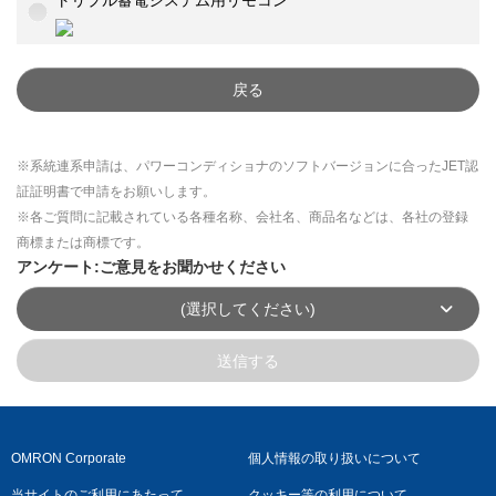
トリプル蓄電システム用リモコン
戻る
※系統連系申請は、パワーコンディショナのソフトバージョンに合ったJET認
証証明書で申請をお願いします。
※各ご質問に記載されている各種名称、会社名、商品名などは、各社の登録
商標または商標です。
アンケート:ご意見をお聞かせください
(選択してください)
送信する
OMRON Corporate
個人情報の取り扱いについて
当サイトのご利用にあたって
クッキー等の利用について