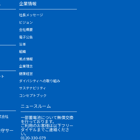
ス
企業情報
社長メッセージ
ビジョン
会社概要
電子公告
沿革
組織
拠点情報
企業理念
健康経営
ット
ダイバシティへの取り組み
サステナビリティ
コンセプトブック
ニュースルーム
式会社
一部蓄電池について無償交換
を行っております。
ご利用のお客様は以下フリー
ダイヤルまでご連絡くださ
保守サー
い。
0120-330-079