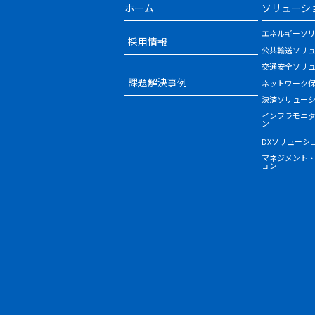
ホーム
ソリューシ
エネルギーソ
採用情報
公共輸送ソリ
交通安全ソリ
課題解決事例
ネットワーク
決済ソリュー
インフラモニ
ン
DXソリューシ
マネジメント
ョン