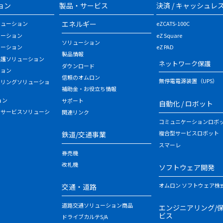
ョン
製品・サービス
決済 / キャッシュレ
エネルギー
リューション
eZCATS-100C
ューション
eZ Square
ソリューション
ューション
eZ PAD
製品情報
保護ソリューション
ネットワーク保護
ダウンロード
ション
信頼のオムロン
無停電電源装置（UPS）
タリングソリューショ
補助金・お役立ち情報
ョン
サポート
自動化 / ロボット
・サービスソリューシ
関連リンク
コミュニケーションロボ
複合型サービスロボット
鉄道/交通事業
スマーレ
券売機
改札機
ソフトウェア開発
オムロン ソフトウェア株
交通・道路
道路交通ソリューション商品
エンジニアリング/
ビス
ドライブカルテS/A