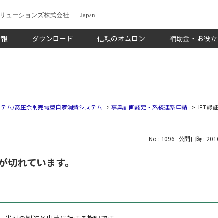
ソリューションズ株式会社
Japan
情報
ダウンロード
信頼のオムロン
補助金・お役立
テム/高圧余剰売電型自家消費システム
>
事業計画認定・系統連系申請
>
JET認
No : 1096
公開日時 : 2016
限が切れています。