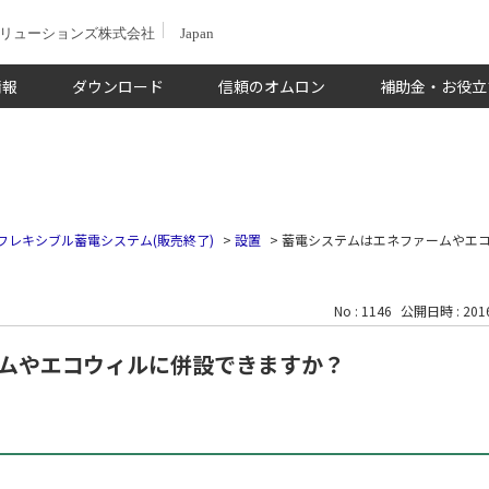
ソリューションズ株式会社
Japan
情報
ダウンロード
信頼のオムロン
補助金・お役立
フレキシブル蓄電システム(販売終了)
>
設置
>
蓄電システムはエネファームやエ
No : 1146
公開日時 : 2016
ムやエコウィルに併設できますか？