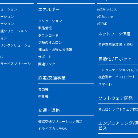
エネルギー
リューション
eZCATS-100C
ューション
eZ Square
ソリューション
ューション
eZ PAD
製品情報
保護ソリューション
ネットワーク保護
ダウンロード
ション
信頼のオムロン
無停電電源装置（UPS）
タリングソリューショ
補助金・お役立ち情報
ョン
サポート
自動化 / ロボット
・サービスソリューシ
関連リンク
コミュニケーションロボ
複合型サービスロボット
鉄道/交通事業
スマーレ
券売機
改札機
ソフトウェア開発
オムロン ソフトウェア株
交通・道路
道路交通ソリューション商品
エンジニアリング/
ビス
ドライブカルテS/A