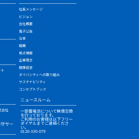
社長メッセージ
ビジョン
会社概要
電子公告
沿革
組織
拠点情報
企業理念
健康経営
ット
ダイバシティへの取り組み
サステナビリティ
コンセプトブック
ニュースルーム
式会社
一部蓄電池について無償交換
を行っております。
ご利用のお客様は以下フリー
ダイヤルまでご連絡くださ
保守サー
い。
0120-330-079