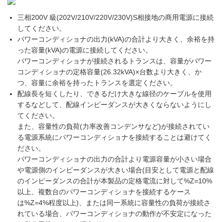
三相200V 級(202V/210V/220V/230V)S相接地の商用電源に接続
してください。
パワーコンディショナの出力(kVA)の合計より大きく、余裕を持
った容量(kVA)の電源に接続してください。
パワーコンディショナが接続されるトランスは、容量がパワー
コンディショナの定格容量(26.32kVA)×台数より大きく、か
つ、容量に余裕を持ったトランスを選定ください。
配線長を短くしたり、できるだけ大きな線径のケーブルを使用
するなどして、配線インピーダンスが大きくならないようにし
てください。
また、容量性の負荷(力率改善コンデンサなど)が接続されてい
る電源系統にパワーコンディショナを接続することは避けてく
ださい。
パワーコンディショナの出力の合計より電源容量が小さい場合
や電源側のインピーダンスが大きい場合(目安として電源と配線
のインピーダンスの合計が本製品の定格電流に対して%Z=10%
以上、複数台のパワーコンディショナを接続するケース
は%Z=4%程度以上)、または同一系統に容量性の負荷が接続さ
れている場合、パワーコンディショナの動作が不安定になった