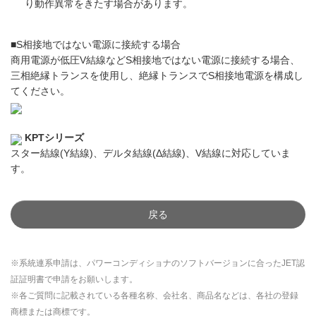
り動作異常をきたす場合があります。
■S相接地ではない電源に接続する場合
商用電源が低圧V結線などS相接地ではない電源に接続する場合、
三相絶縁トランスを使用し、絶縁トランスでS相接地電源を構成し
てください。
KPTシリーズ
スター結線(Y結線)、デルタ結線(Δ結線)、V結線に対応していま
す。
戻る
※系統連系申請は、パワーコンディショナのソフトバージョンに合ったJET認
証証明書で申請をお願いします。
※各ご質問に記載されている各種名称、会社名、商品名などは、各社の登録
商標または商標です。