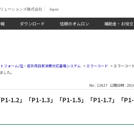
ソリューションズ株式会社
Japan
情報
ダウンロード
信頼のオムロン
補助金・お役立
トフォーム/住・産共用自家消費対応蓄電システム
>
エラーコード
>
エラーコード「
されました。
No : 12627
公開日時 : 2016
1-1.2」「P1-1.3」「P1-1.5」「P1-1.7」「