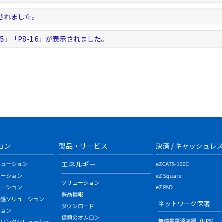
示されました。
1.5」「P8-1.6」が表示されました。
ョン
製品・サービス
決済 / キャッシュレ
エネルギー
リューション
eZCATS-100C
ューション
eZ Square
ソリューション
ューション
eZ PAD
製品情報
保護ソリューション
ネットワーク保護
ダウンロード
ション
信頼のオムロン
無停電電源装置（UPS）
タリングソリューショ