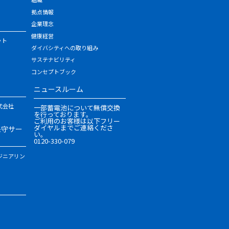
拠点情報
企業理念
健康経営
ット
ダイバシティへの取り組み
サステナビリティ
コンセプトブック
ニュースルーム
式会社
一部蓄電池について無償交換
を行っております。
ご利用のお客様は以下フリー
ダイヤルまでご連絡くださ
保守サー
い。
0120-330-079
ジニアリン