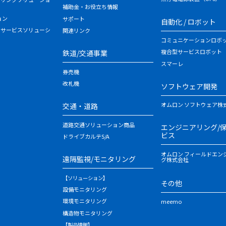
補助金・お役立ち情報
ョン
サポート
自動化 / ロボット
・サービスソリューシ
関連リンク
コミュニケーションロボ
複合型サービスロボット
鉄道/交通事業
スマーレ
券売機
改札機
ソフトウェア開発
オムロン ソフトウェア株
交通・道路
道路交通ソリューション商品
エンジニアリング/
ビス
ドライブカルテS/A
オムロン フィールドエン
遠隔監視/モニタリング
グ株式会社
【ソリューション】
その他
設備モニタリング
環境モニタリング
meemo
構造物モニタリング
【製品情報】