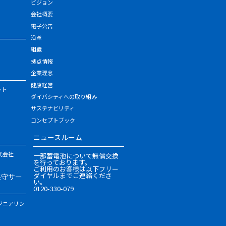
ビジョン
会社概要
電子公告
沿革
組織
拠点情報
企業理念
健康経営
ット
ダイバシティへの取り組み
サステナビリティ
コンセプトブック
ニュースルーム
式会社
一部蓄電池について無償交換
を行っております。
ご利用のお客様は以下フリー
ダイヤルまでご連絡くださ
保守サー
い。
0120-330-079
ジニアリン