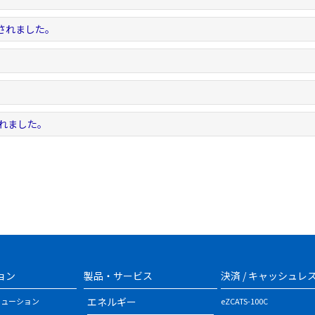
示されました。
されました。
ョン
製品・サービス
決済 / キャッシュレ
エネルギー
リューション
eZCATS-100C