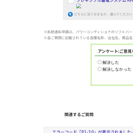
フレキシブル蓄電システム KP
どちらに当てはまるか、選んでください
※系統連系申請は、パワーコンディショナのソフトバー
※各ご質問に記載されている各種名称、会社名、商品名
アンケート:ご意
解決した
解決しなかった
関連するご質問
エラーコード「P1-3.0」が表示されました