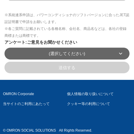
※系統連系申請は、パワーコンディショナのソフトバージョンに合ったJET認
証証明書で申請をお願いします。
※各ご質問に記載されている各種名称、会社名、商品名などは、各社の登録
商標または商標です。
アンケート:ご意見をお聞かせください
(選択してください)
送信する
OMRON Corporate
個人情報の取り扱いについて
当サイトのご利用にあたって
クッキー等の利用について
© OMRON SOCIAL SOLUTIONS
All Rights Reserved.