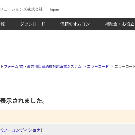
ソリューションズ株式会社
Japan
情報
ダウンロード
信頼のオムロン
補助金・お役立
トフォーム/住・産共用自家消費対応蓄電システム
>
エラーコード
>
エラーコード
」が表示されました。
パワーコンディショナ)