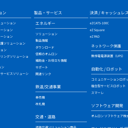
ョン
製品・サービス
決済 / キャッシュレ
エネルギー
リューション
eZCATS-100C
ューション
eZ Square
ソリューション
ューション
eZ PAD
製品情報
保護ソリューション
ネットワーク保護
ダウンロード
ション
信頼のオムロン
無停電電源装置（UPS）
タリングソリューショ
補助金・お役立ち情報
ョン
サポート
自動化 / ロボット
・サービスソリューシ
関連リンク
コミュニケーションロボ
複合型サービスロボット
鉄道/交通事業
スマーレ
券売機
改札機
ソフトウェア開発
オムロン ソフトウェア株
交通・道路
道路交通ソリューション商品