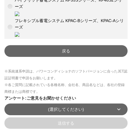
ハイブリッド蓄電システム KP55Sシリーズ、KP48S2シリ
ーズ
フレキシブル蓄電システム KPAC-Bシリーズ、KPAC-Aシリ
ーズ
戻る
※系統連系申請は、パワーコンディショナのソフトバージョンに合ったJET認
証証明書で申請をお願いします。
※各ご質問に記載されている各種名称、会社名、商品名などは、各社の登録
商標または商標です。
アンケート:ご意見をお聞かせください
(選択してください)
送信する