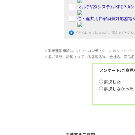
マルチV2Xシステム KPEP-A
住・産共用自家消費対応蓄電シス
どちらに当てはまるか、選んでください
※系統連系申請は、パワーコンディショナのソフトバー
※各ご質問に記載されている各種名称、会社名、商品名
アンケート:ご意
解決した
解決しなかった
関連するご質問