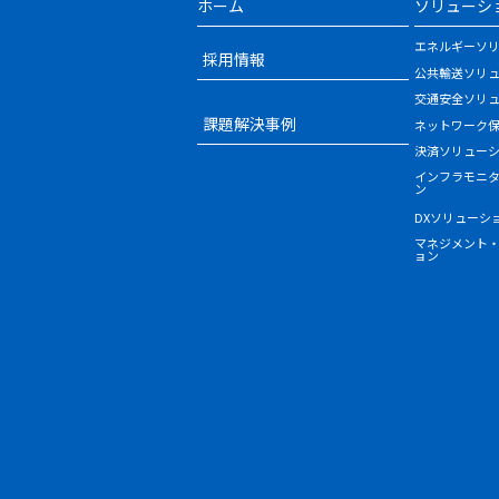
ホーム
ソリューシ
エネルギーソ
採用情報
公共輸送ソリ
交通安全ソリ
課題解決事例
ネットワーク
決済ソリュー
インフラモニ
ン
DXソリューシ
マネジメント
ョン