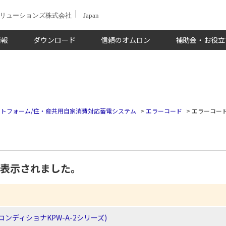
ソリューションズ株式会社
Japan
情報
ダウンロード
信頼のオムロン
補助金・お役立
トフォーム/住・産共用自家消費対応蓄電システム
>
エラーコード
>
エラーコード
」が表示されました。
ンディショナKPW-A-2シリーズ)