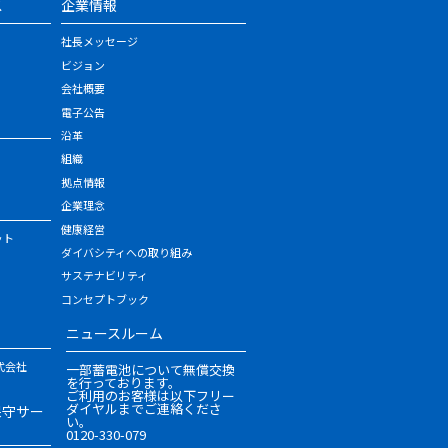
ス
企業情報
社長メッセージ
ビジョン
会社概要
電子公告
沿革
組織
拠点情報
企業理念
健康経営
ット
ダイバシティへの取り組み
サステナビリティ
コンセプトブック
ニュースルーム
式会社
一部蓄電池について無償交換
を行っております。
ご利用のお客様は以下フリー
ダイヤルまでご連絡くださ
保守サー
い。
0120-330-079