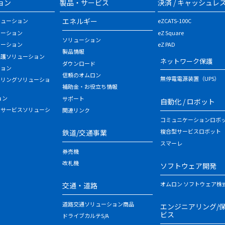
ョン
製品・サービス
決済 / キャッシュレ
エネルギー
リューション
eZCATS-100C
ューション
eZ Square
ソリューション
ューション
eZ PAD
製品情報
保護ソリューション
ネットワーク保護
ダウンロード
ション
信頼のオムロン
無停電電源装置（UPS）
タリングソリューショ
補助金・お役立ち情報
ョン
サポート
自動化 / ロボット
・サービスソリューシ
関連リンク
コミュニケーションロボ
複合型サービスロボット
鉄道/交通事業
スマーレ
券売機
改札機
ソフトウェア開発
オムロン ソフトウェア株
交通・道路
道路交通ソリューション商品
エンジニアリング/
ビス
ドライブカルテS/A