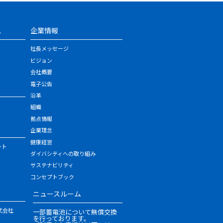
ス
企業情報
社長メッセージ
ビジョン
会社概要
電子公告
沿革
組織
拠点情報
企業理念
健康経営
ット
ダイバシティへの取り組み
サステナビリティ
コンセプトブック
ニュースルーム
式会社
一部蓄電池について無償交換
を行っております。