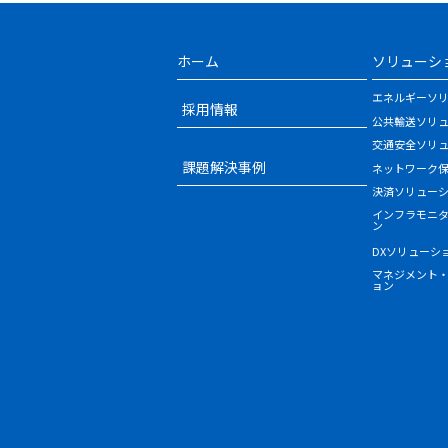
ホーム
ソリューシ
エネルギーソ
採用情報
公共輸送ソリ
交通安全ソリ
課題解決事例
ネットワーク
決済ソリュー
インフラモニ
ン
DXソリューシ
マネジメント
ョン