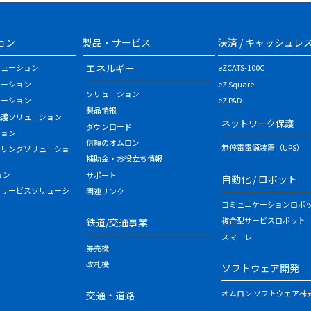
ョン
製品・サービス
決済 / キャッシュレ
エネルギー
リューション
eZCATS-100C
ューション
eZ Square
ソリューション
ューション
eZ PAD
製品情報
保護ソリューション
ネットワーク保護
ダウンロード
ション
信頼のオムロン
無停電電源装置（UPS）
タリングソリューショ
補助金・お役立ち情報
ョン
サポート
自動化 / ロボット
・サービスソリューシ
関連リンク
コミュニケーションロボ
複合型サービスロボット
鉄道/交通事業
スマーレ
券売機
改札機
ソフトウェア開発
オムロン ソフトウェア株
交通・道路