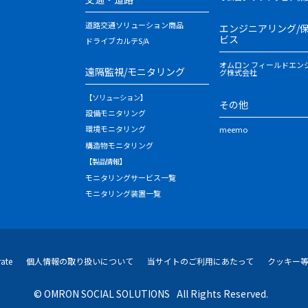
道路交通ソリューション商品
エンジニアリング/
ビス
ドライブカルテS/A
オムロン フィールドエン
遠隔監視/モニタリング
グ株式会社
【ソリューション】
その他
設備モニタリング
環境モニタリング
meemo
構造物モニタリング
【製品情報】
モニタリングサービス一覧
モニタリング装置一覧
ate
個人情報の取り扱いについて
当サイトのご利用にあたって
クッキー
© OMRON SOCIAL SOLUTIONS
All Rights Reserved.