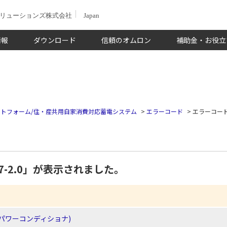
ソリューションズ株式会社
Japan
情報
ダウンロード
信頼のオムロン
補助金・お役立
トフォーム/住・産共用自家消費対応蓄電システム
>
エラーコード
>
エラーコード「
7-2.0」が表示されました。
パワーコンディショナ)