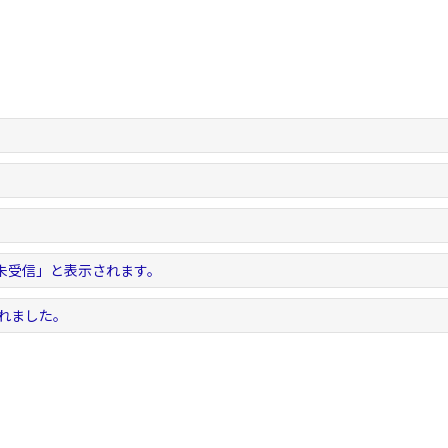
。
。
。
未受信」と表示されます。
されました。