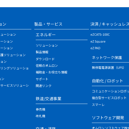
ョン
製品・サービス
決済 / キャッシュレ
エネルギー
リューション
eZCATS-100C
ューション
eZ Square
ソリューション
ューション
eZ PAD
製品情報
保護ソリューション
ネットワーク保護
ダウンロード
ション
信頼のオムロン
無停電電源装置（UPS）
タリングソリューショ
補助金・お役立ち情報
ョン
サポート
自動化 / ロボット
・サービスソリューシ
関連リンク
コミュニケーションロボ
複合型サービスロボット
鉄道/交通事業
スマーレ
券売機
改札機
ソフトウェア開発
オムロン ソフトウェア株
交通・道路