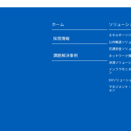
ホーム
ソリューシ
エネルギーソ
採用情報
公共輸送ソリ
交通安全ソリ
課題解決事例
ネットワーク
決済ソリュー
インフラモニ
ン
DXソリューシ
マネジメント
ョン