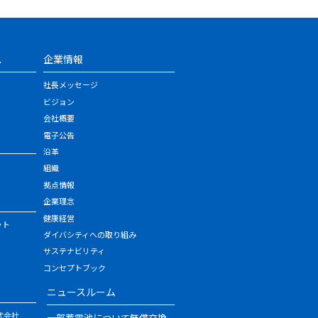
ス
企業情報
社長メッセージ
ビジョン
会社概要
電子公告
沿革
組織
拠点情報
企業理念
健康経営
ット
ダイバシティへの取り組み
サステナビリティ
コンセプトブック
ニュースルーム
式会社
一部蓄電池について無償交換