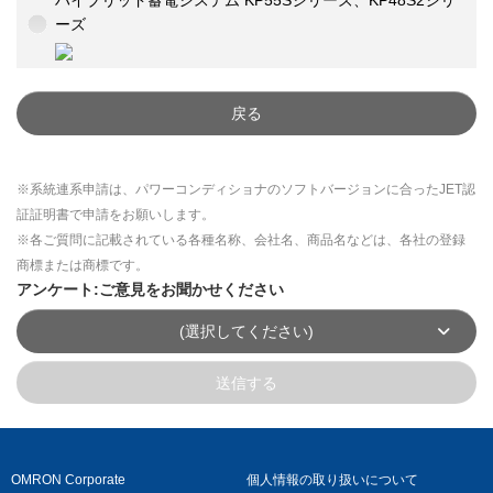
ハイブリッド蓄電システム KP55Sシリーズ、KP48S2シリ
ーズ
戻る
※系統連系申請は、パワーコンディショナのソフトバージョンに合ったJET認
証証明書で申請をお願いします。
※各ご質問に記載されている各種名称、会社名、商品名などは、各社の登録
商標または商標です。
アンケート:ご意見をお聞かせください
(選択してください)
送信する
OMRON Corporate
個人情報の取り扱いについて