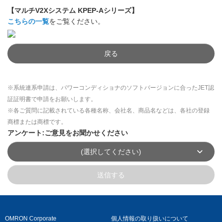
【マルチV2Xシステム KPEP-Aシリーズ】
こちらの一覧
をご覧ください。
戻る
※系統連系申請は、パワーコンディショナのソフトバージョンに合ったJET認
証証明書で申請をお願いします。
※各ご質問に記載されている各種名称、会社名、商品名などは、各社の登録
商標または商標です。
アンケート:ご意見をお聞かせください
(選択してください)
送信する
OMRON Corporate
個人情報の取り扱いについて