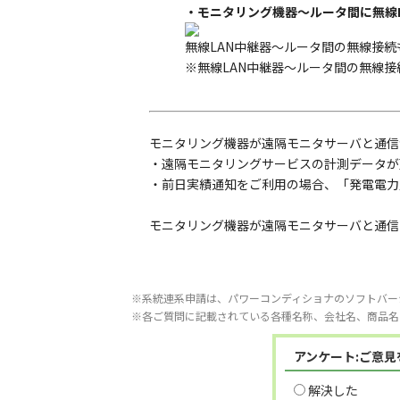
・モニタリング機器～ルータ間に無線
無線LAN中継器～ルータ間の無線接続
※無線LAN中継器～ルータ間の無線
モニタリング機器が遠隔モニタサーバと通信
・遠隔モニタリングサービスの計測データが
・前日実績通知をご利用の場合、「発電電力
モニタリング機器が遠隔モニタサーバと通信
※系統連系申請は、パワーコンディショナのソフトバー
※各ご質問に記載されている各種名称、会社名、商品名
アンケート:ご意
解決した