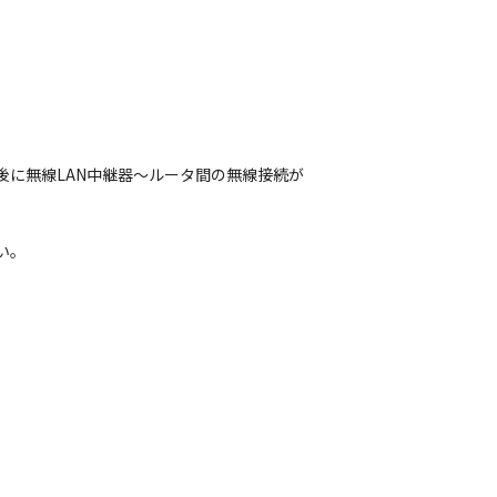
後に無線LAN中継器～ルータ間の無線接続が
い。