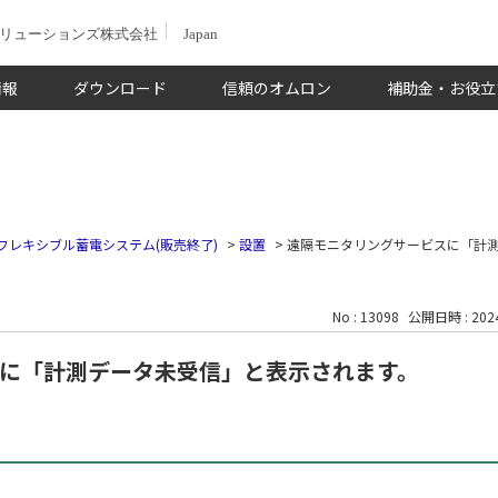
ソリューションズ株式会社
Japan
情報
ダウンロード
信頼のオムロン
補助金・お役立
フレキシブル蓄電システム(販売終了)
>
設置
>
遠隔モニタリングサービスに「計
No : 13098
公開日時 : 2024
に「計測データ未受信」と表示されます。