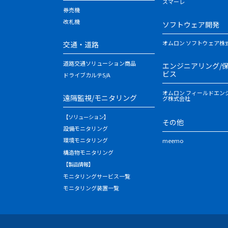
スマーレ
券売機
改札機
ソフトウェア開発
オムロン ソフトウェア株
交通・道路
道路交通ソリューション商品
エンジニアリング/
ビス
ドライブカルテS/A
オムロン フィールドエン
遠隔監視/モニタリング
グ株式会社
【ソリューション】
その他
設備モニタリング
環境モニタリング
meemo
構造物モニタリング
【製品情報】
モニタリングサービス一覧
モニタリング装置一覧