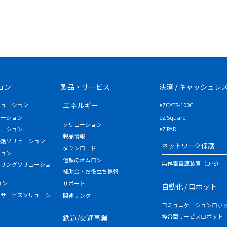
ョン
製品・サービス
決済 / キャッシュレ
エネルギー
リューション
eZCATS-100C
ューション
eZ Square
ソリューション
ューション
eZ PAD
製品情報
保護ソリューション
ネットワーク保護
ダウンロード
ション
信頼のオムロン
無停電電源装置（UPS）
タリングソリューショ
補助金・お役立ち情報
ョン
サポート
自動化 / ロボット
・サービスソリューシ
関連リンク
コミュニケーションロボ
複合型サービスロボット
鉄道/交通事業