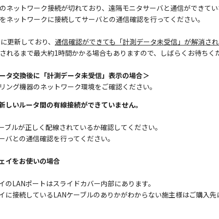
のネットワーク接続が切れており、遠隔モニタサーバと通信ができてい
をネットワークに接続してサーバとの通信確認を行ってください。
とに更新しており、
通信確認ができても「計測データ未受信」が解消され
されるまで最大約1時間かかる場合もありますので、しばらくお待ちく
ータ交換後に「計測データ未受信」表示の場合＞
リング機器のネットワーク環境をご確認ください。
新しいルータ間の有線接続ができていません。
ケーブルが正しく配線されているか確認してください。
ーバとの通信確認を行ってください。
ェイをお使いの場合
イのLANポートはスライドカバー内部にあります。
イに接続しているLANケーブルのありかがわからない施主様はご購入先