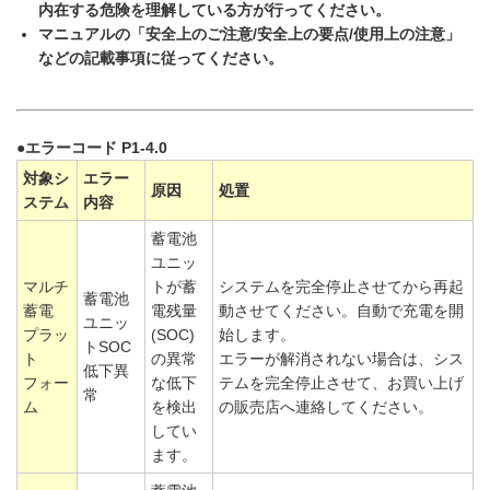
内在する危険を理解している方が行ってください。
マニュアルの「安全上のご注意/安全上の要点/使用上の注意」
などの記載事項に従ってください。
●エラーコード P1-4.0
対象シ
エラー
原因
処置
ステム
内容
蓄電池
ユニッ
マルチ
トが蓄
システムを完全停止させてから再起
蓄電池
蓄電
電残量
動させてください。自動で充電を開
ユニッ
プラッ
(SOC)
始します。
トSOC
ト
の異常
エラーが解消されない場合は、シス
低下異
フォー
な低下
テムを完全停止させて、お買い上げ
常
ム
を検出
の販売店へ連絡してください。
してい
ます。