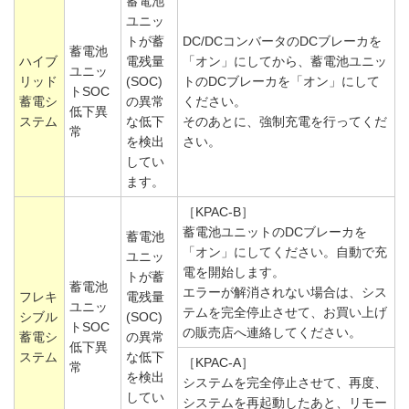
蓄電池
ユニッ
トが蓄
DC/DCコンバータのDCブレーカを
蓄電池
ハイブ
電残量
「オン」にしてから、蓄電池ユニッ
ユニッ
リッド
(SOC)
トのDCブレーカを「オン」にして
トSOC
蓄電シ
の異常
ください。
低下異
ステム
な低下
そのあとに、強制充電を行ってくだ
常
を検出
さい。
してい
ます。
［KPAC-B］
蓄電池ユニットのDCブレーカを
蓄電池
「オン」にしてください。自動で充
ユニッ
電を開始します。
トが蓄
蓄電池
エラーが解消されない場合は、シス
フレキ
電残量
ユニッ
テムを完全停止させて、お買い上げ
シブル
(SOC)
トSOC
の販売店へ連絡してください。
蓄電シ
の異常
低下異
ステム
な低下
［KPAC-A］
常
を検出
システムを完全停止させて、再度、
してい
システムを再起動したあと、リモー