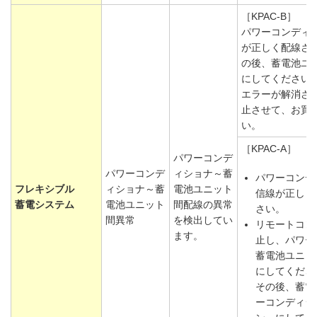
［KPAC-B］
パワーコンディ
が正しく配線さ
の後、蓄電池ユ
にしてください
エラーが解消さ
止させて、お買
い。
［KPAC-A］
パワーコンデ
パワーコンデ
ィショナ～蓄
パワーコンデ
フレキシブル
ィショナ～蓄
電池ユニット
信線が正しく
蓄電システム
電池ユニット
間配線の異常
さい。
間異常
を検出してい
リモートコン
ます。
止し、パワー
蓄電池ユニッ
にしてくださ
その後、蓄電
ーコンディシ