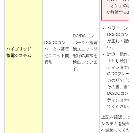
「オン」の状
が故障するお
パワーコンデ
DC/DCコ
DC/DCコン
が正しく配線
DC/DCコン
バータ～蓄電
い。
ハイブリッド
バータ～蓄電
池ユニット間
計測・操作ユ
蓄電システム
池ユニット間
配線の異常を
上押し続けて
異常
検出していま
ディショナの
す。
のDCブレー
カの順で「オ
その後、蓄電
DC/DCコ
ディショナの
てください。
上記を確認して
システムを完全
へ連絡してくだ