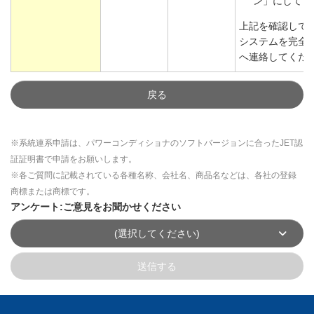
ン」にしてく
上記を確認して
システムを完全
へ連絡してくだ
戻る
※系統連系申請は、パワーコンディショナのソフトバージョンに合ったJET認
証証明書で申請をお願いします。
※各ご質問に記載されている各種名称、会社名、商品名などは、各社の登録
商標または商標です。
アンケート:ご意見をお聞かせください
(選択してください)
送信する