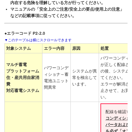
内在する危険を理解している方が行ってください。
マニュアルの「安全上のご注意/安全上の要点/使用上の注意」
などの記載事項に従ってください。
●エラーコード P2-2.0
対象システム
エラー内容
原因
処置
パワーコンディ
マルチ蓄電
が正しく配線さ
パワーコンデ
プラットフォーム
システムが異
の後、システム
ィショナ～蓄
住・産共用自家消
常を検出して
てください。
電池ユニット
費
います。
エラーが解消さ
間異常
対応蓄電システム
止させて、お買
い。
配線を確認す
コンディショナ
バータおよび
を必ず「オフ