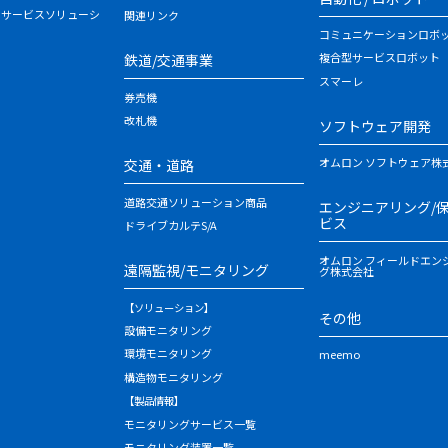
・サービスソリューシ
関連リンク
コミュニケーションロボ
複合型サービスロボット
鉄道/交通事業
スマーレ
券売機
改札機
ソフトウェア開発
オムロン ソフトウェア株
交通・道路
道路交通ソリューション商品
エンジニアリング/
ビス
ドライブカルテS/A
オムロン フィールドエン
遠隔監視/モニタリング
グ株式会社
【ソリューション】
その他
設備モニタリング
環境モニタリング
meemo
構造物モニタリング
【製品情報】
モニタリングサービス一覧
モニタリング装置一覧