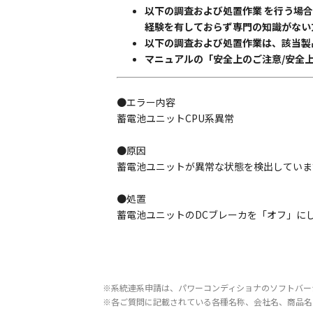
以下の調査および処置作業 を行う場
経験を有しておらず専門の知識がない
以下の調査および処置作業は、該当製
マニュアルの「安全上のご注意/安全
●エラー内容
蓄電池ユニットCPU系異常
●原因
蓄電池ユニットが異常な状態を検出していま
●処置
蓄電池ユニットのDCブレーカを「オフ」に
※系統連系申請は、パワーコンディショナのソフトバー
※各ご質問に記載されている各種名称、会社名、商品名