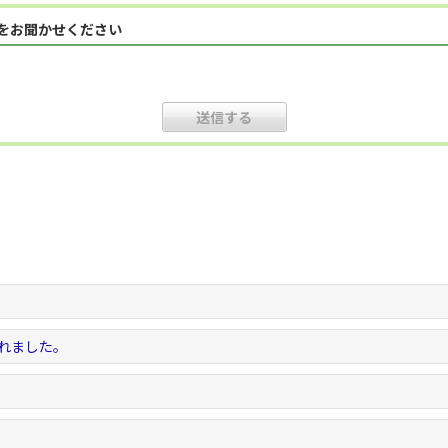
見をお聞かせください
。
されました。
。
。