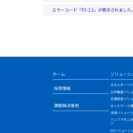
エラーコード「P2-2.1」が表示されました
ホーム
ソリューシ
エネルギーソ
採用情報
公共輸送ソリ
交通安全ソリ
課題解決事例
ネットワーク
決済ソリュー
インフラモニ
ン
DXソリューシ