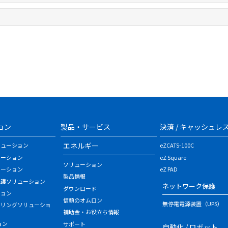
。
ョン
製品・サービス
決済 / キャッシュレ
エネルギー
リューション
eZCATS-100C
ューション
eZ Square
ソリューション
ューション
eZ PAD
製品情報
保護ソリューション
ネットワーク保護
ダウンロード
ション
信頼のオムロン
無停電電源装置（UPS）
タリングソリューショ
補助金・お役立ち情報
ョン
サポート
自動化 / ロボット