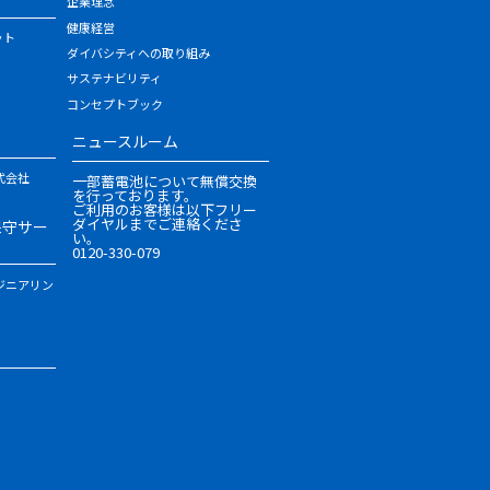
企業理念
健康経営
ット
ダイバシティへの取り組み
サステナビリティ
コンセプトブック
ニュースルーム
式会社
一部蓄電池について無償交換
を行っております。
ご利用のお客様は以下フリー
ダイヤルまでご連絡くださ
保守サー
い。
0120-330-079
ジニアリン