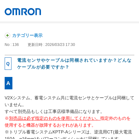
オムロン ソーシアルソリューションズ株式会社
Japan
カテゴリー表示
No : 136
更新日時 : 2026/03/23 17:30
電流センサやケーブルは同梱されていますか？どんな
ケーブルが必要ですか？
V2Xシステム、蓄電システム共に電流センサとケーブルは同梱して
いません。
すべて別売品もしくは工事店様準備品になります。
※
別売品は必ず指定のものを使用してください。
指定外のものを
使用すると機器が故障するおそれがあります。
※トリプル蓄電システムKPTP-Aシリーズは、逆流用CT(最大電流
150A、φ16mm)をパワーコンディショナに同梱しています。