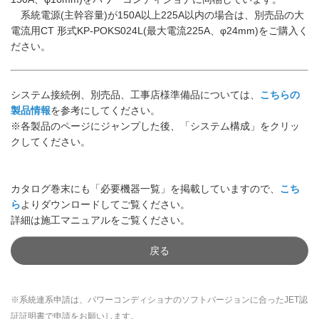
系統電源(主幹容量)が150A以上225A以内の場合は、別売品の大
電流用CT 形式KP-POKS024L(最大電流225A、φ24mm)をご購入く
ださい。
システム接続例、別売品、工事店様準備品については、
こちらの
製品情報
を参考にしてください。
※各製品のページにジャンプした後、「システム構成」をクリッ
クしてください。
カタログ巻末にも「必要機器一覧」を掲載していますので、
こち
ら
よりダウンロードしてご覧ください。
詳細は施工マニュアルをご覧ください。
戻る
※系統連系申請は、パワーコンディショナのソフトバージョンに合ったJET認
証証明書で申請をお願いします。