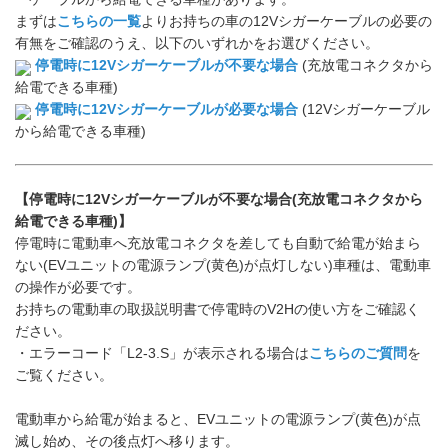
まずは
こちらの一覧
よりお持ちの車の12Vシガーケーブルの必要の
有無をご確認のうえ、以下のいずれかをお選びください。
停電時に12Vシガーケーブルが不要な場合
(充放電コネクタから
給電できる車種)
停電時に12Vシガーケーブルが必要な場合
(12Vシガーケーブル
から給電できる車種)
【停電時に12Vシガーケーブルが不要な場合(充放電コネクタから
給電できる車種)】
停電時に電動車へ充放電コネクタを差しても自動で給電が始まら
ない(EVユニットの電源ランプ(黄色)が点灯しない)車種は、電動車
の操作が必要です。
お持ちの電動車の取扱説明書で停電時のV2Hの使い方をご確認く
ださい。
・エラーコード「L2-3.S」が表示される場合は
こちらのご質問
を
ご覧ください。
電動車から給電が始まると、EVユニットの電源ランプ(黄色)が点
滅し始め、その後点灯へ移ります。