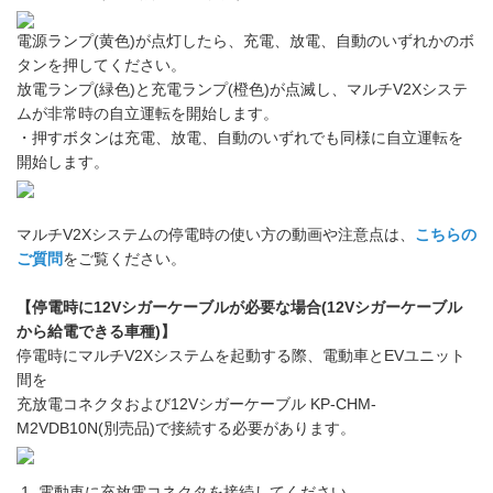
電源ランプ(黄色)が点灯したら、充電、放電、自動のいずれかのボ
タンを押してください。
放電ランプ(緑色)と充電ランプ(橙色)が点滅し、マルチV2Xシステ
ムが非常時の自立運転を開始します。
・押すボタンは充電、放電、自動のいずれでも同様に自立運転を
開始します。
マルチV2Xシステムの停電時の使い方の動画や注意点は、
こちらの
ご質問
をご覧ください。
【停電時に12Vシガーケーブルが必要な場合(12Vシガーケーブル
から給電できる車種)】
停電時にマルチV2Xシステムを起動する際、電動車とEVユニット
間を
充放電コネクタおよび12Vシガーケーブル KP-CHM-
M2VDB10N(別売品)で接続する必要があります。
電動車に充放電コネクタを接続してください。