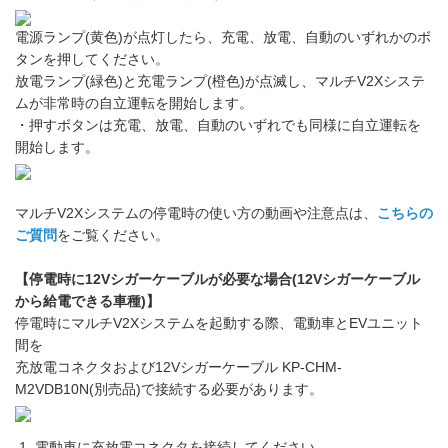
電源ランプ(黄色)が点灯したら、充電、放電、自動のいずれかのボ
タンを押してください。
放電ランプ(緑色)と充電ランプ(橙色)が点滅し、マルチV2Xシステ
ムが非常時の自立運転を開始します。
・押すボタンは充電、放電、自動のいずれでも同様に自立運転を
開始します。
マルチV2Xシステムの停電時の使い方の動画や注意点は、
こちらの
ご質問
をご覧ください。
【停電時に12Vシガーケーブルが必要な場合(12Vシガーケーブル
から給電できる車種)】
停電時にマルチV2Xシステムを起動する際、電動車とEVユニット
間を
充放電コネクタおよび12Vシガーケーブル KP-CHM-
M2VDB10N(別売品)で接続する必要があります。
電動車に充放電コネクタを接続してください。