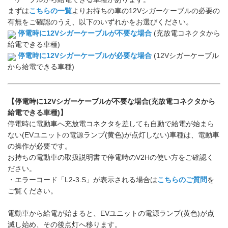
まずは
こちらの一覧
よりお持ちの車の12Vシガーケーブルの必要の
有無をご確認のうえ、以下のいずれかをお選びください。
停電時に12Vシガーケーブルが不要な場合
(充放電コネクタから
給電できる車種)
停電時に12Vシガーケーブルが必要な場合
(12Vシガーケーブル
から給電できる車種)
【停電時に12Vシガーケーブルが不要な場合(充放電コネクタから
給電できる車種)】
停電時に電動車へ充放電コネクタを差しても自動で給電が始まら
ない(EVユニットの電源ランプ(黄色)が点灯しない)車種は、電動車
の操作が必要です。
お持ちの電動車の取扱説明書で停電時のV2Hの使い方をご確認く
ださい。
・エラーコード「L2-3.S」が表示される場合は
こちらのご質問
を
ご覧ください。
電動車から給電が始まると、EVユニットの電源ランプ(黄色)が点
滅し始め、その後点灯へ移ります。