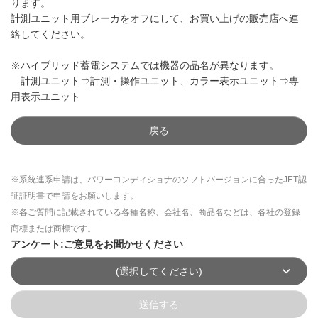
ります。
計測ユニット用ブレーカをオフにして、お買い上げの販売店へ連
絡してください。
※ハイブリッド蓄電システムでは機器の品名が異なります。
計測ユニット⇒計測・操作ユニット、カラー表示ユニット⇒専
用表示ユニット
戻る
※系統連系申請は、パワーコンディショナのソフトバージョンに合ったJET認
証証明書で申請をお願いします。
※各ご質問に記載されている各種名称、会社名、商品名などは、各社の登録
商標または商標です。
アンケート:ご意見をお聞かせください
(選択してください)
送信する