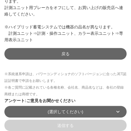
ります。
計測ユニット用ブレーカをオフにして、お買い上げの販売店へ連
絡してください。
※ハイブリッド蓄電システムでは機器の品名が異なります。
計測ユニット⇒計測・操作ユニット、カラー表示ユニット⇒専
用表示ユニット
戻る
※系統連系申請は、パワーコンディショナのソフトバージョンに合ったJET認
証証明書で申請をお願いします。
※各ご質問に記載されている各種名称、会社名、商品名などは、各社の登録
商標または商標です。
アンケート:ご意見をお聞かせください
(選択してください)
送信する