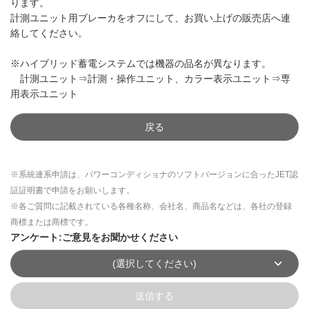
ります。
計測ユニット用ブレーカをオフにして、お買い上げの販売店へ連
絡してください。
※ハイブリッド蓄電システムでは機器の品名が異なります。
計測ユニット⇒計測・操作ユニット、カラー表示ユニット⇒専
用表示ユニット
戻る
※系統連系申請は、パワーコンディショナのソフトバージョンに合ったJET認
証証明書で申請をお願いします。
※各ご質問に記載されている各種名称、会社名、商品名などは、各社の登録
商標または商標です。
アンケート:ご意見をお聞かせください
(選択してください)
送信する