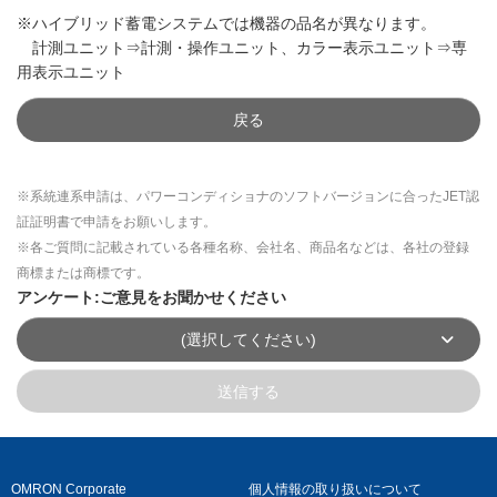
※ハイブリッド蓄電システムでは機器の品名が異なります。
計測ユニット⇒計測・操作ユニット、カラー表示ユニット⇒専
用表示ユニット
戻る
※系統連系申請は、パワーコンディショナのソフトバージョンに合ったJET認
証証明書で申請をお願いします。
※各ご質問に記載されている各種名称、会社名、商品名などは、各社の登録
商標または商標です。
アンケート:ご意見をお聞かせください
(選択してください)
送信する
OMRON Corporate
個人情報の取り扱いについて