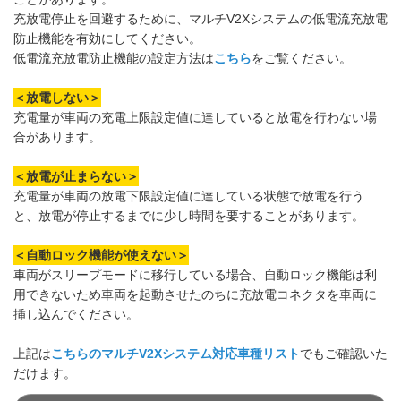
充放電停止を回避するために、マルチV2Xシステムの低電流充放電
防止機能を有効にしてください。
低電流充放電防止機能の設定方法は
こちら
をご覧ください。
＜放電しない＞
充電量が車両の充電上限設定値に達していると放電を行わない場
合があります。
＜放電が止まらない＞
充電量が車両の放電下限設定値に達している状態で放電を行う
と、放電が停止するまでに少し時間を要することがあります。
＜自動ロック機能が使えない＞
車両がスリープモードに移行している場合、自動ロック機能は利
用できないため車両を起動させたのちに充放電コネクタを車両に
挿し込んでください。
上記は
こちらのマルチV2Xシステム対応車種リスト
でもご確認いた
だけます。