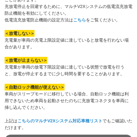
充放電停止を回避するために、マルチV2Xシステムの低電流充放電
防止機能を有効にしてください。
低電流充放電防止機能の設定方法は
こちら
をご覧ください。
＜放電しない＞
充電量が車両の充電上限設定値に達していると放電を行わない場
合があります。
＜放電が止まらない＞
充電量が車両の放電下限設定値に達している状態で放電を行う
と、放電が停止するまでに少し時間を要することがあります。
＜自動ロック機能が使えない＞
車両がスリープモードに移行している場合、自動ロック機能は利
用できないため車両を起動させたのちに充放電コネクタを車両に
挿し込んでください。
上記は
こちらのマルチV2Xシステム対応車種リスト
でもご確認いた
だけます。