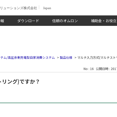
ソリューションズ株式会社
Japan
情報
ダウンロード
信頼のオムロン
補助金・お役立
テム/高圧余剰売電型自家消費システム
>
製品仕様
>
マルチ入力方式(マルチスト
No : 16
公開日時 : 2017
トリング)ですか？