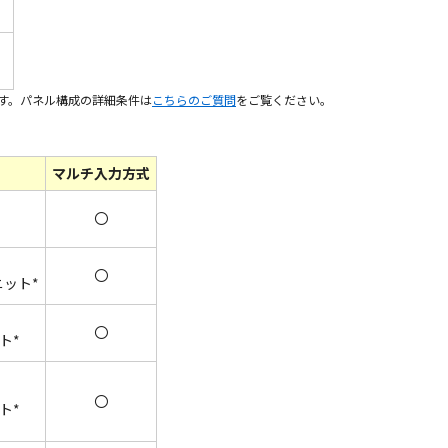
ています。パネル構成の詳細条件は
こちらのご質問
をご覧ください。
マルチ入力方式
〇
〇
ニット*
〇
ト*
〇
ト*