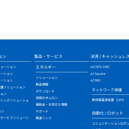
ョン
製品・サービス
決済 / キャッシュレ
エネルギー
リューション
eZCATS-100C
ューション
eZ Square
ソリューション
ューション
eZ PAD
製品情報
保護ソリューション
ネットワーク保護
ダウンロード
ション
信頼のオムロン
無停電電源装置（UPS）
タリングソリューショ
補助金・お役立ち情報
ョン
サポート
自動化 / ロボット
・サービスソリューシ
関連リンク
コミュニケーションロボ