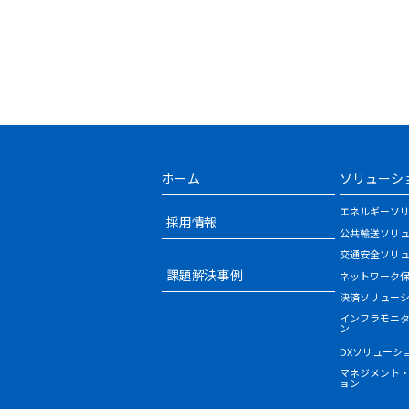
ホーム
ソリューシ
エネルギーソ
採用情報
公共輸送ソリ
交通安全ソリ
課題解決事例
ネットワーク
決済ソリュー
インフラモニ
ン
DXソリューシ
マネジメント
ョン