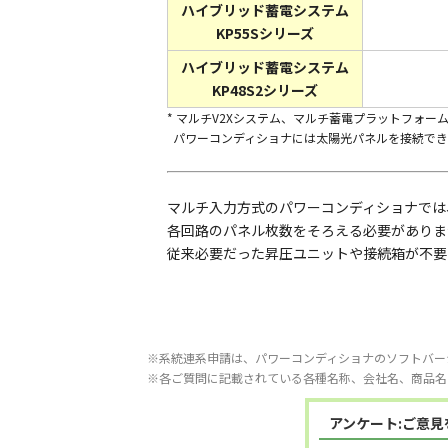
ハイブリッド蓄電システム
KP55Sシリーズ
ハイブリッド蓄電システム
KP48S2シリーズ
* マルチV2Xシステム、マルチ蓄電プラットフォ
パワーコンディショナには太陽光パネルを接続でき
マルチ入力方式のパワーコンディショナでは
各回路のパネル枚数をそろえる必要がありま
従来必要だった昇圧ユニットや接続箱が不要
※系統連系申請は、パワーコンディショナのソフトバー
※各ご質問に記載されている各種名称、会社名、商品名
アンケート:ご意