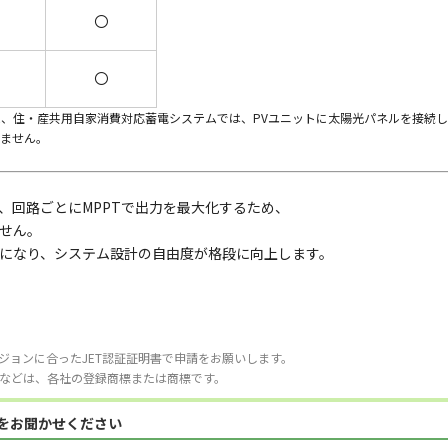
〇
〇
ーム、住・産共用自家消費対応蓄電システムでは、PVユニットに太陽光パネルを接続
ません。
、回路ごとにMPPTで出力を最大化するため、
せん。
になり、システム設計の自由度が格段に向上します。
ジョンに合ったJET認証証明書で申請をお願いします。
などは、各社の登録商標または商標です。
見をお聞かせください