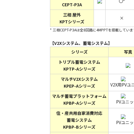
〇*
CEPT-P3A
三相 屋外
×
KPTシリーズ
* 三相CEPT-P3Aは全8回路に4MPPTを搭載し
【V2Xシステム、蓄電システム】
シリーズ
写真
トリプル蓄電システム
KPTP-Aシリーズ
マルチV2Xシステム
V2X用PVユ
KPEP-Aシリーズ
マルチ蓄電プラットフォーム
PVユニッ
KPBP-Aシリーズ
住・産共用自家消費対応
蓄電システム
PVユニッ
KPBP-Bシリーズ