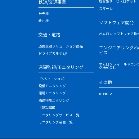
複合型サービスロボット
鉄道/交通事業
スマーレ
券売機
改札機
ソフトウェア開発
オムロン ソフトウェア株
交通・道路
道路交通ソリューション商品
エンジニアリング/
ビス
ドライブカルテS/A
オムロン フィールドエン
遠隔監視/モニタリング
グ株式会社
【ソリューション】
その他
設備モニタリング
環境モニタリング
meemo
構造物モニタリング
【製品情報】
モニタリングサービス一覧
モニタリング装置一覧