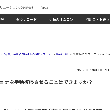
ソリューションズ株式会社
Japan
情報
ダウンロード
信頼のオムロン
補助金・お役立
テム/高圧余剰売電型自家消費システム
>
製品仕様
>
復電時にパワーコンディシ
No : 298
公開日時 : 2017
ョナを手動復帰させることはできますか？