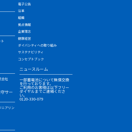
電子公告
沿革
組織
拠点情報
企業理念
健康経営
ット
ダイバシティへの取り組み
サステナビリティ
コンセプトブック
ニュースルーム
式会社
一部蓄電池について無償交換
を行っております。
ご利用のお客様は以下フリー
ダイヤルまでご連絡くださ
保守サー
い。
0120-330-079
ジニアリン