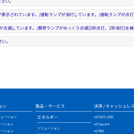
ださい。
が表示されています。/運転ランプが消灯しています。/運転ランプが点
が点滅しています。/異常ランプがゆっくり点滅(2秒点灯、2秒消灯)を
さい。
ョン
製品・サービス
決済 / キャッシュレ
エネルギー
リューション
eZCATS-100C
ューション
eZ Square
ソリューション
ューション
eZ PAD