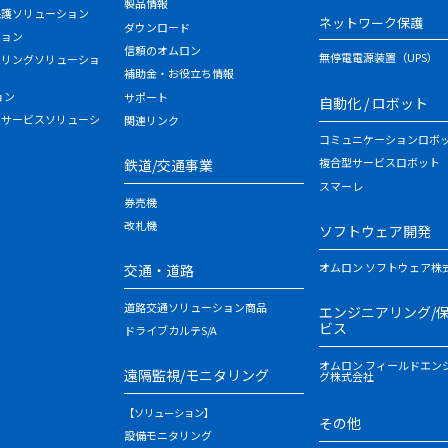
製品情報
保護ソリューション
ネットワーク保護
ダウンロード
ション
信頼のオムロン
無停電電源装置（UPS）
タリングソリューショ
補助金・お役立ち情報
ョン
サポート
自動化 / ロボット
・サービスソリューシ
関連リンク
コミュニケーションロボ
複合型サービスロボット
鉄道/交通事業
スマーレ
券売機
改札機
ソフトウェア開発
オムロン ソフトウェア株
交通・道路
道路交通ソリューション商品
エンジニアリング/
ビス
ドライブカルテS/A
オムロン フィールドエン
遠隔監視/モニタリング
グ株式会社
【ソリューション】
その他
設備モニタリング