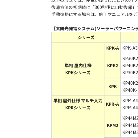
以下の形式では、停電が復旧したときのパワ
復帰方法の初期値は「300秒後に自動復帰」
手動復帰にする場合は、施工マニュアルをご
【太陽光発電システム(ソーラーパワーコンデ
シリーズ
KPK-A
KPK-A30
KP30K2
単相 屋内仕様
KPK2
KP40K2
KPKシリーズ
KP30K2 
KP40K2
KPK
KP40K-
単相 屋外仕様 マルチ入力
KPR-A4
KPR-A
KPRシリーズ
KPR-A4
KP44M2
KPM2
KP44M2
KP44M2