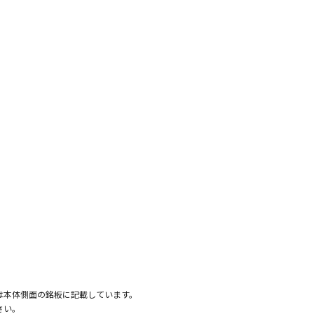
くは本体側面の銘板に記載しています。
さい。