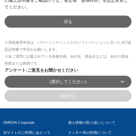
の施工説明書をご確認のうえ、整定値「復帰時間」を設定変更し
てください。
戻る
※系統連系申請は、パワーコンディショナのソフトバージョンに合ったJET認
証証明書で申請をお願いします。
※各ご質問に記載されている各種名称、会社名、商品名などは、各社の登録
商標または商標です。
アンケート:ご意見をお聞かせください
(選択してください)
送信する
OMRON Corporate
個人情報の取り扱いについて
当サイトのご利用にあたって
クッキー等の利用について