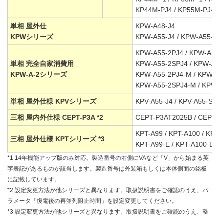
KP44M-PJ4 / KP55M-PJ4
単相 屋外仕
KPW-A48-J4
KPWシリーズ
KPW-A55-J4 / KPW-A55-S
KPW-A55-2PJ4 / KPW-A55
単相 完全自家消費用
KPW-A55-2SPJ4 / KPW-A5
KPW-A-2シリーズ
KPW-A55-2PJ4-M / KPW-A
KPW-A55-2SPJ4-M / KPW
単相 屋外仕様 KPVシリーズ
KPV-A55-J4 / KPV-A55-SJ
三相 屋内外仕様 CEPT-P3A *2
CEPT-P3AT2025B / CEPT
KPT-A99 / KPT-A100 / KP
三相 屋外仕様 KPTシリーズ *3
KPT-A99-E / KPT-A100-E 
*1 14年機能アップ版のみ対応。製造番号の右側にVAなど「V」から始まる英
字表記があるものが該当します。製造番号は外装箱もしくは本体側面の銘板
に記載しています。
*2 設定変更方法が他シリーズと異なります。取扱説明書をご確認のうえ、パ
ラメータ「復電後の再並列阻止時間」を設定変更してください。
*3 設定変更方法が他シリーズと異なります。取扱説明書をご確認のうえ、整