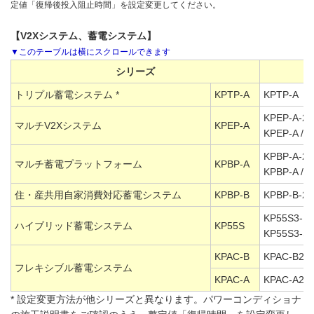
定値「復帰後投入阻止時間」を設定変更してください。
【V2Xシステム、蓄電システム】
シリーズ
トリプル蓄電システム *
KPTP-A
KPTP-A
KPEP-A-2 
マルチV2Xシステム
KPEP-A
KPEP-A / 
KPBP-A-2 
マルチ蓄電プラットフォーム
KPBP-A
KPBP-A / 
住・産共用自家消費対応蓄電システム
KPBP-B
KPBP-B-2 
KP55S3-HY
ハイブリッド蓄電システム
KP55S
KP55S3-SH
KPAC-B
KPAC-B25 
フレキシブル蓄電システム
KPAC-A
KPAC-A25 
* 設定変更方法が他シリーズと異なります。パワーコンディショナ