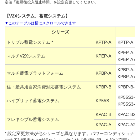
定値「復帰後投入阻止時間」を設定変更してください。
【V2Xシステム、蓄電システム】
シリーズ
トリプル蓄電システム *
KPTP-A
KPTP-A
KPEP-A-2 
マルチV2Xシステム
KPEP-A
KPEP-A / 
KPBP-A-2 
マルチ蓄電プラットフォーム
KPBP-A
KPBP-A / 
住・産共用自家消費対応蓄電システム
KPBP-B
KPBP-B-2 
KP55S3-HY
ハイブリッド蓄電システム
KP55S
KP55S3-SH
KPAC-B
KPAC-B25 
フレキシブル蓄電システム
KPAC-A
KPAC-A25 
* 設定変更方法が他シリーズと異なります。パワーコンディショナ