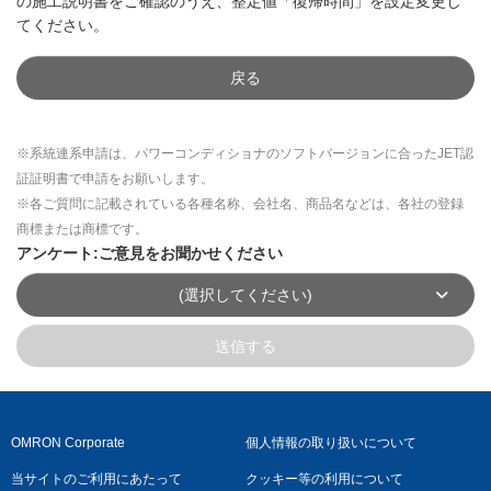
の施工説明書をご確認のうえ、整定値「復帰時間」を設定変更し
てください。
戻る
※系統連系申請は、パワーコンディショナのソフトバージョンに合ったJET認
証証明書で申請をお願いします。
※各ご質問に記載されている各種名称、会社名、商品名などは、各社の登録
商標または商標です。
アンケート:ご意見をお聞かせください
(選択してください)
送信する
OMRON Corporate
個人情報の取り扱いについて
当サイトのご利用にあたって
クッキー等の利用について