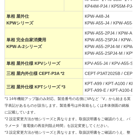
KP44M-PJ4 / KP55M-PJ4
単相 屋外仕
KPW-A48-J4
KPWシリーズ
KPW-A55-J4 / KPW-A55-S
KPW-A55-2PJ4 / KPW-A55
単相 完全自家消費用
KPW-A55-2SPJ4 / KPW-A5
KPW-A-2シリーズ
KPW-A55-2PJ4-M / KPW-A
KPW-A55-2SPJ4-M / KPW
単相 屋外仕様 KPVシリーズ
KPV-A55-J4 / KPV-A55-SJ
三相 屋内外仕様 CEPT-P3A *2
CEPT-P3AT2025B / CEPT
KPT-A99 / KPT-A100 / KP
三相 屋外仕様 KPTシリーズ *3
KPT-A99-E / KPT-A100-E 
*1 14年機能アップ版のみ対応。製造番号の右側にVAなど「V」から始まる英
字表記があるものが該当します。製造番号は外装箱もしくは本体側面の銘板
に記載しています。
*2 設定変更方法が他シリーズと異なります。取扱説明書をご確認のうえ、パ
ラメータ「復電後の再並列阻止時間」を設定変更してください。
*3 設定変更方法が他シリーズと異なります。取扱説明書をご確認のうえ、整