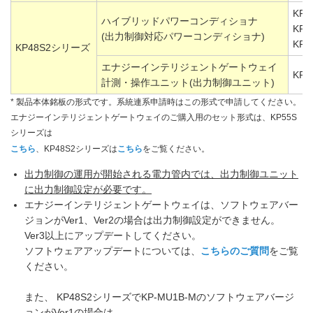
KP4
ハイブリッドパワーコンディショナ
KP4
(出力制御対応パワーコンディショナ)
KP4
KP48S2シリーズ
エナジーインテリジェントゲートウェイ
KP-
計測・操作ユニット(出力制御ユニット)
* 製品本体銘板の形式です。系統連系申請時はこの形式で申請してください。
エナジーインテリジェントゲートウェイのご購入用のセット形式は、KP55S
シリーズは
こちら
、KP48S2シリーズは
こちら
をご覧ください。
出力制御の運用が開始される電力管内では、出力制御ユニット
に出力制御設定が必要です。
エナジーインテリジェントゲートウェイは、ソフトウェアバー
ジョンがVer1、Ver2の場合は出力制御設定ができません。
Ver3以上にアップデートしてください。
ソフトウェアアップデートについては、
こちらのご質問
をご覧
ください。
また、 KP48S2シリーズでKP-MU1B-Mのソフトウェアバージ
ョンがVer1の場合は、