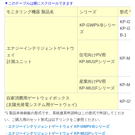
モニタリング機器 製品名
シリーズ
形式 *1
KP-GW
KP-GWPV-Bシリー
KP-GW
ズ
B-1
エナジーインテリジェントゲートウ
ェイ
住宅向けPV用
KP-MU
計測ユニット
KP-MU1Pシリーズ
産業向けPV用
KP-MU
KP-MU1Fシリーズ
自家消費用ゲートウェイボックス
KP-GW
(太陽光発電システム用ゲートウェイ)
*1 製品本体銘板の形式です。系統連系申請時はこの形式で申請してくださ
い。ご購入用のセット形式は以下リンクをご参照ください。
・エナジーインテリジェントゲートウェイ KP-GWPV-Bシリーズ
・エナジーインテリジェントゲートウェイ KP-MU1Pシリーズ