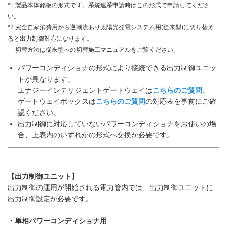
*1 製品本体銘板の形式です。系統連系申請時はこの形式で申請してくださ
い。
*2 完全自家消費用から逆潮流あり太陽光発電システム用(従来型)に切り替え
ると出力制御対応になります。
切替方法は従来型への切替施工マニュアルをご覧ください。
パワーコンディショナの形式により接続できる出力制御ユニッ
トが異なります。
エナジーインテリジェントゲートウェイは
こちらのご質問
、
ゲートウェイボックスは
こちらのご質問
の対応表を事前にご確
認ください。
出力制御に対応していないパワーコンディショナをお使いの場
合、上表内のいずれかの形式へ交換が必要です。
【出力制御ユニット】
出力制御の運用が開始される電力管内では、出力制御ユニットに
出力制御設定が必要です。
・単相パワーコンディショナ用