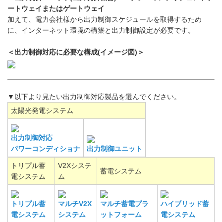
ートウェイまたはゲートウェイ
加えて、電力会社様から出力制御スケジュールを取得するため
に、インターネット環境の構築と出力制御設定が必要です。
＜出力制御対応に必要な構成(イメージ図)＞
▼以下より見たい出力制御対応製品を選んでください。
太陽光発電システム
出力制御対応
パワーコンディショナ
出力制御ユニット
トリプル蓄
V2Xシステ
蓄電システム
電システム
ム
トリプル蓄
マルチV2X
マルチ蓄電プラ
ハイブリッド蓄
電システム
システム
ットフォーム
電システム