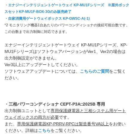
・エナジーインテリジェントゲートウェイ KP-MU1Fシリーズ ※屋外ボック
スセットKP-MU1F-BOX-3Gのみ販売終了
・自家消費用ゲートウェイボックス KP-GWSC-A(-1)
*2 モニタリング機器1台あたりのパワーコンディショナの接続可能台数です。
この台数まで出力制御に対応できます。
エナジーインテリジェントゲートウェイ KP-MU1Pシリーズ、KP-
MU1FシリーズはソフトウェアバージョンがVer1、Ver2の場合は
出力制御設定ができません。
Ver3以上にアップデートしてください。
ソフトウェアアップデートについては、
こちらのご質問
をご覧く
ださい。
・三相パワーコンディショナ CEPT-P3A□2025B 専用
出力制御ユニットとして
専用保護継電器と三相システム用ゲート
ウェイボックスの両方が必要
です。
また、
専用保護継電器KP-PRRV-RPCは製造番号VA以上
をお使い
ください。詳細は
こちら
をご覧ください。