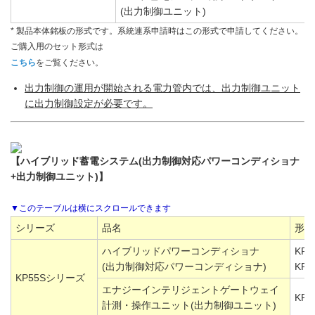
(出力制御ユニット)
* 製品本体銘板の形式です。系統連系申請時はこの形式で申請してください。
ご購入用のセット形式は
こちら
をご覧ください。
出力制御の運用が開始される電力管内では、出力制御ユニット
に出力制御設定が必要です。
【ハイブリッド蓄電システム(出力制御対応パワーコンディショナ
+出力制御ユニット)】
シリーズ
品名
形式
ハイブリッドパワーコンディショナ
KP5
(出力制御対応パワーコンディショナ)
KP5
KP55Sシリーズ
エナジーインテリジェントゲートウェイ
KP-
計測・操作ユニット(出力制御ユニット)