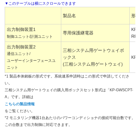
製品名
形式 
出力制御装置1
KP-
専用保護継電器
RP
制御ユニット/計測ユニット
出力制御装置2
三相システム用ゲートウェイボ
通信ユニット/
ックス
KP-
ユーザーインターフェースユ
(三相システム用ゲートウェイ)
ニット
*1 製品本体銘板の形式です。系統連系申請時はこの形式で申請してくださ
い。
三相システム用ゲートウェイの購入用ボックスセット形式は「KP-GWSCPT-
A」です。詳細は
こちらの製品情報
をご覧ください。
*2 モニタリング機器1台あたりのパワーコンディショナの接続可能台数です。
この台数まで出力制御に対応できます。