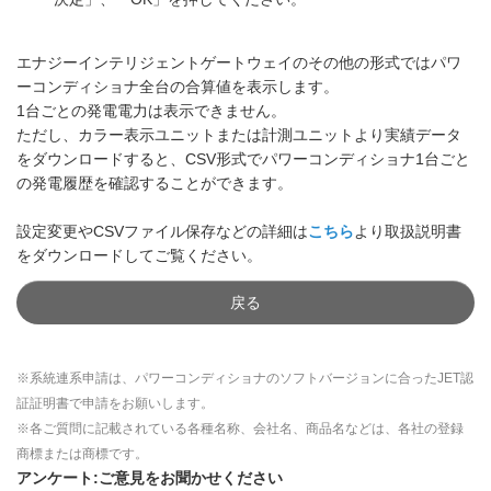
エナジーインテリジェントゲートウェイのその他の形式ではパワ
ーコンディショナ全台の合算値を表示します。
1台ごとの発電電力は表示できません。
ただし、カラー表示ユニットまたは計測ユニットより実績データ
をダウンロードすると、CSV形式でパワーコンディショナ1台ごと
の発電履歴を確認することができます。
設定変更やCSVファイル保存などの詳細は
こちら
より取扱説明書
をダウンロードしてご覧ください。
戻る
※系統連系申請は、パワーコンディショナのソフトバージョンに合ったJET認
証証明書で申請をお願いします。
※各ご質問に記載されている各種名称、会社名、商品名などは、各社の登録
商標または商標です。
アンケート:ご意見をお聞かせください