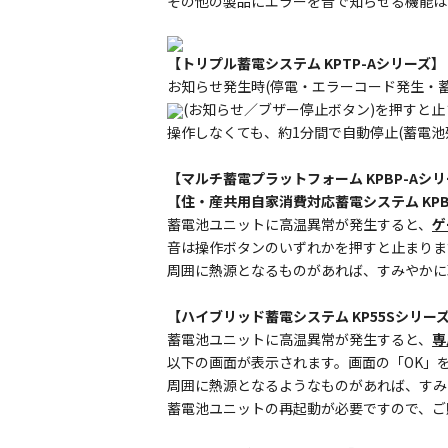
その他の製品にエラーを音で知らせる機能は
【トリプル蓄電システム KPTP-Aシリーズ】
お知らせ発生時(停電・エラーコード発生・
(お知らせ／ブザー停止ボタン)を押すと止
操作しなくても、約1分間で自動停止(蓄電池
【マルチ蓄電プラットフォーム KPBP-Aシ
【住・産共用自家消費対応蓄電システム KPB
蓄電池ユニットに高温異常が発生すると、
ゲ
音は操作ボタンのいずれかを押すと止まりま
周囲に熱源となるものがあれば、すみやかに
【ハイブリッド蓄電システム KP55Sシリーズ
蓄電池ユニットに高温異常が発生すると、
専
以下の画面が表示されます。画面の「OK」
周囲に熱源となるようなものがあれば、すみ
蓄電池ユニットの再起動が必要ですので、ご