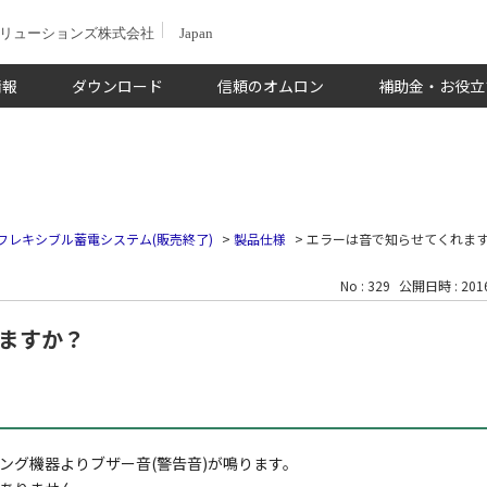
ソリューションズ株式会社
Japan
情報
ダウンロード
信頼のオムロン
補助金・お役立
フレキシブル蓄電システム(販売終了)
>
製品仕様
>
エラーは音で知らせてくれま
No : 329
公開日時 : 2016
ますか？
ング機器よりブザー音(警告音)が鳴ります。