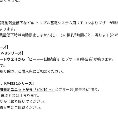
ありません。
蓄電池残量低下など)にトリプル蓄電システム用リモコンよりブザーが鳴
まります。
残量低下時は自動停止しません)し、その後約5時間ごとに鳴ります(ただ
リーズ】
P-Bシリーズ】
ートウェイから「ビーーー(連続音)」
とブザー音(警告音)が鳴ります。
す。
取り除き、ご購入先にご相談ください。
、KP48S2シリーズ】
用表示ユニットから「ピピピ…」
とブザー音(警告音)が鳴り、
を選ぶと音は止まります。
やかに取り除いてください。
購入先にご連絡ください。