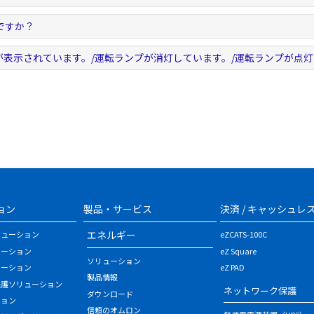
ですか？
が表示されています。/運転ランプが消灯しています。/運転ランプが点
ョン
製品・サービス
決済 / キャッシュレ
エネルギー
リューション
eZCATS-100C
ューション
eZ Square
ソリューション
ューション
eZ PAD
製品情報
保護ソリューション
ネットワーク保護
ダウンロード
ション
信頼のオムロン