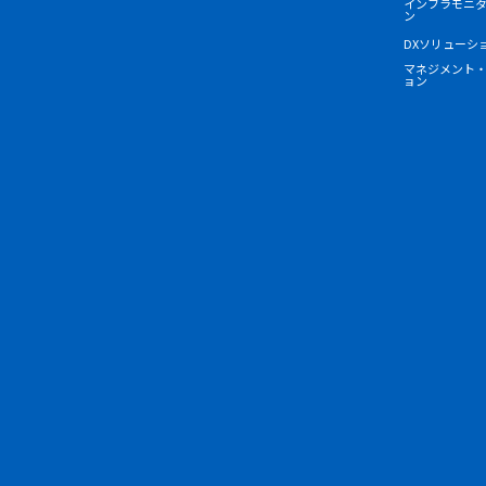
インフラモニ
ン
DXソリューシ
マネジメント
ョン