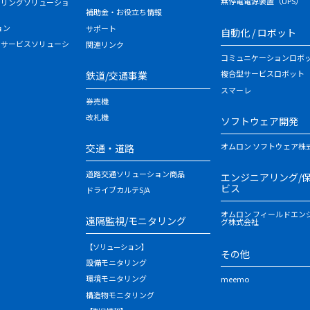
無停電電源装置（UPS）
タリングソリューショ
補助金・お役立ち情報
ョン
サポート
自動化 / ロボット
・サービスソリューシ
関連リンク
コミュニケーションロボ
複合型サービスロボット
鉄道/交通事業
スマーレ
券売機
改札機
ソフトウェア開発
オムロン ソフトウェア株
交通・道路
道路交通ソリューション商品
エンジニアリング/
ビス
ドライブカルテS/A
オムロン フィールドエン
遠隔監視/モニタリング
グ株式会社
【ソリューション】
その他
設備モニタリング
環境モニタリング
meemo
構造物モニタリング