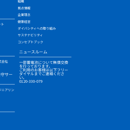
組織
拠点情報
企業理念
健康経営
ット
ダイバシティへの取り組み
サステナビリティ
コンセプトブック
ニュースルーム
式会社
一部蓄電池について無償交換
を行っております。
ご利用のお客様は以下フリー
ダイヤルまでご連絡くださ
保守サー
い。
0120-330-079
ジニアリン