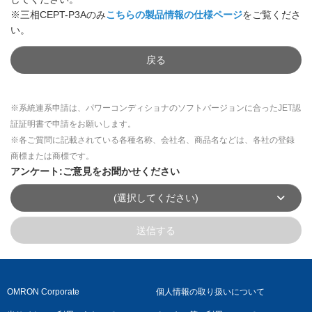
※三相CEPT-P3Aのみ
こちらの製品情報の仕様ページ
をご覧くださ
い。
戻る
※系統連系申請は、パワーコンディショナのソフトバージョンに合ったJET認
証証明書で申請をお願いします。
※各ご質問に記載されている各種名称、会社名、商品名などは、各社の登録
商標または商標です。
アンケート:ご意見をお聞かせください
(選択してください)
送信する
OMRON Corporate
個人情報の取り扱いについて