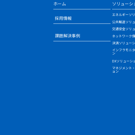
ホーム
ソリューシ
エネルギーソ
採用情報
公共輸送ソリ
交通安全ソリ
課題解決事例
ネットワーク
決済ソリュー
インフラモニ
ン
DXソリューシ
マネジメント
ョン