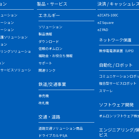
ョン
製品・サービス
決済 / キャッシュレ
エネルギー
リューション
eZCATS-100C
ューション
eZ Square
ソリューション
ューション
eZ PAD
製品情報
保護ソリューション
ネットワーク保護
ダウンロード
ション
信頼のオムロン
無停電電源装置（UPS）
タリングソリューショ
補助金・お役立ち情報
ョン
サポート
自動化 / ロボット
・サービスソリューシ
関連リンク
コミュニケーションロボ
複合型サービスロボット
鉄道/交通事業
スマーレ
券売機
改札機
ソフトウェア開発
オムロン ソフトウェア株
交通・道路
道路交通ソリューション商品
エンジニアリング/
ビス
ドライブカルテS/A