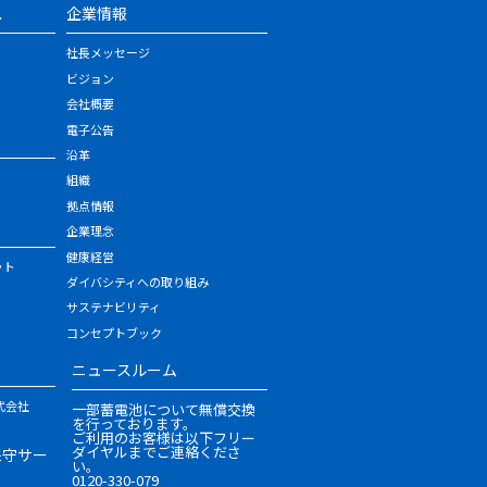
ス
企業情報
社長メッセージ
ビジョン
会社概要
電子公告
沿革
組織
拠点情報
企業理念
健康経営
ット
ダイバシティへの取り組み
サステナビリティ
コンセプトブック
ニュースルーム
式会社
一部蓄電池について無償交換
を行っております。
ご利用のお客様は以下フリー
ダイヤルまでご連絡くださ
保守サー
い。
0120-330-079