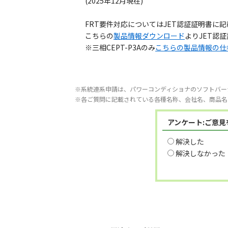
(2025年12月現在)
FRT要件対応についてはJET認証証明書に
こちらの
製品情報ダウンロード
よりJET認
※三相CEPT-P3Aのみ
こちらの製品情報の仕
※系統連系申請は、パワーコンディショナのソフトバー
※各ご質問に記載されている各種名称、会社名、商品名
アンケート:ご意
解決した
解決しなかった