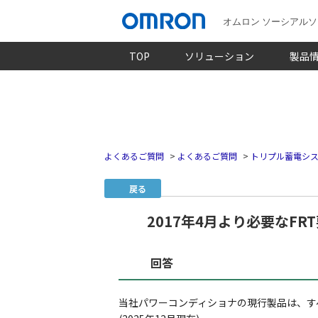
オムロン ソーシアル
TOP
ソリューション
製品
よくあるご質問
>
よくあるご質問
>
トリプル蓄電シ
戻る
2017年4月より必要なF
回答
当社パワーコンディショナの現行製品は、すべ