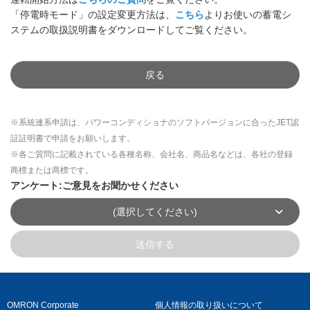
「停電時モード」の設定変更方法は、
こちら
よりお使いの蓄電シ
ステムの取扱説明書をダウンロードしてご覧ください。
戻る
※系統連系申請は、パワーコンディショナのソフトバージョンに合ったJET認
証証明書で申請をお願いします。
※各ご質問に記載されている各種名称、会社名、商品名などは、各社の登録
商標または商標です。
アンケート:ご意見をお聞かせください
(選択してください)
送信する
OMRON Corporate
個人情報の取り扱いについて