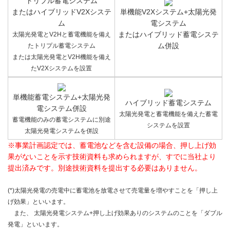
トリプル蓄電システム
またはハイブリッドV2Xシステ
単機能V2Xシステム+太陽光発
ム
電システム
またはハイブリッド蓄電システ
太陽光発電とV2Hと蓄電機能を備え
ム併設
たトリプル蓄電システム
または太陽光発電とV2H機能を備え
たV2Xシステムを設置
単機能蓄電システム+太陽光発
ハイブリッド蓄電システム
電システム併設
太陽光発電と蓄電機能を備えた蓄電
蓄電機能のみの蓄電システムに別途
システムを設置
太陽光発電システムを併設
※事業計画認定では、蓄電池などを含む設備の場合、押し上げ効
果がないことを示す技術資料も求められますが、すでに当社より
提出済みです。別途技術資料を提出する必要はありません。
(*)太陽光発電の売電中に蓄電池を放電させて売電量を増やすことを「押し上
げ効果」といいます。
また、 太陽光発電システム+押し上げ効果ありのシステムのことを「ダブル
発電」といいます。