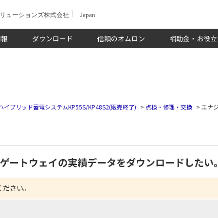
ソリューションズ株式会社
Japan
情報
ダウンロード
信頼のオムロン
補助金・お役立
ハイブリッド蓄電システムKP55S/KP48S2(販売終了)
>
点検・修理・交換
>
エナ
ゲートウェイの実績データをダウンロードしたい
ください。