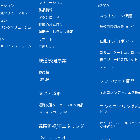
ソリューション
ューション
eZ PAD
製品情報
保護ソリューション
ネットワーク保護
ダウンロード
ション
信頼のオムロン
無停電電源装置（UPS）
タリングソリューショ
補助金・お役立ち情報
ョン
サポート
自動化 / ロボット
・サービスソリューシ
関連リンク
コミュニケーションロボ
複合型サービスロボット
鉄道/交通事業
スマーレ
券売機
改札機
ソフトウェア開発
オムロン ソフトウェア株
交通・道路
道路交通ソリューション商品
エンジニアリング/
ビス
ドライブカルテS/A
オムロン フィールドエン
遠隔監視/モニタリング
グ株式会社
【ソリューション】