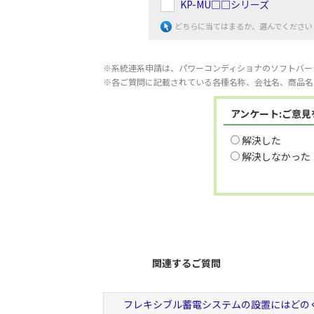
KP-MU□□シリーズ
どちらに当てはまるか、選んでください
※系統連系申請は、パワーコンディショナのソフトバー
※各ご質問に記載されている各種名称、会社名、商品名
アンケート:ご意
解決した
解決しなかった
関連するご質問
フレキシブル蓄電システムの設置にはどの