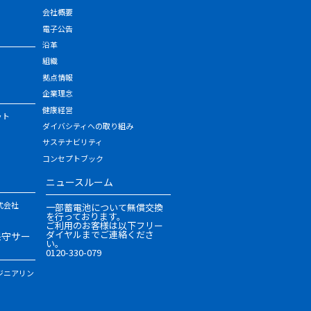
会社概要
電子公告
沿革
組織
拠点情報
企業理念
健康経営
ット
ダイバシティへの取り組み
サステナビリティ
コンセプトブック
ニュースルーム
式会社
一部蓄電池について無償交換
を行っております。
ご利用のお客様は以下フリー
ダイヤルまでご連絡くださ
保守サー
い。
0120-330-079
ジニアリン