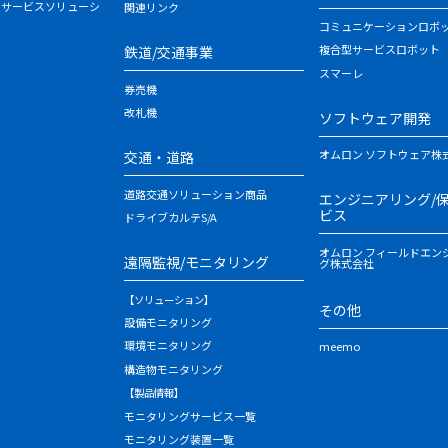
・サービスソリューシ
関連リンク
コミュニケーションロボ
複合型サービスロボット
鉄道/交通事業
スマーレ
券売機
改札機
ソフトウェア開発
オムロン ソフトウェア株
交通・道路
道路交通ソリューション商品
エンジニアリング/
ビス
ドライブカルテS/A
オムロン フィールドエン
遠隔監視/モニタリング
グ株式会社
【ソリューション】
その他
設備モニタリング
環境モニタリング
meemo
構造物モニタリング
【製品情報】
モニタリングサービス一覧
モニタリング装置一覧