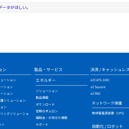
データがほしい。
ョン
製品・サービス
決済 / キャッシュレ
エネルギー
リューション
eZCATS-100C
ューション
eZ Square
ソリューション
ューション
eZ PAD
製品情報
保護ソリューション
ネットワーク保護
ダウンロード
ション
信頼のオムロン
無停電電源装置（UPS）
タリングソリューショ
補助金・お役立ち情報
ョン
サポート
自動化 / ロボット