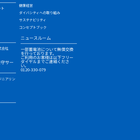
健康経営
ット
ダイバシティへの取り組み
サステナビリティ
コンセプトブック
ニュースルーム
式会社
一部蓄電池について無償交換
を行っております。
ご利用のお客様は以下フリー
ダイヤルまでご連絡くださ
保守サー
い。
0120-330-079
ジニアリン