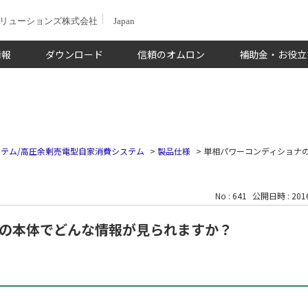
ソリューションズ株式会社
Japan
情報
ダウンロード
信頼のオムロン
補助金・お役立
テム/高圧余剰売電型自家消費システム
>
製品仕様
>
単相パワーコンディショナ
No : 641
公開日時 : 2016
の本体でどんな情報が見られますか？