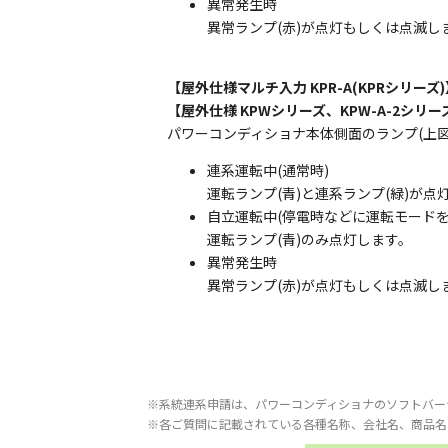
異常発生時
異常ランプ(赤)が点灯もしくは点滅し
【屋外仕様マルチ入力 KPR-A(KPRシリーズ)
【屋外仕様 KPWシリーズ、KPW-A-2シリー
パワーコンディショナ本体側面のランプ(上
連系運転中(通常時)
運転ランプ(青)と連系ランプ(緑)が点
自立運転中(停電時などに運転モードを
運転ランプ(青)のみ点灯します。
異常発生時
異常ランプ(赤)が点灯もしくは点滅し
※系統連系申請は、パワーコンディショナのソフトバー
※各ご質問に記載されている各種名称、会社名、商品名