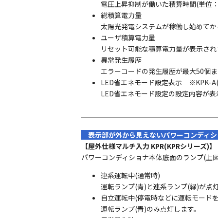
電圧上昇抑制が働いた積算時間(単位：
総積算電力量
太陽光発電システムが稼働し始めてか
ユーザ積算電力量
リセット可能な積算電力量が表示され
異常発生履歴
エラーコードの発生履歴が最大50個
LED省エネモード設定表示 ※KPK-A
LED省エネモード設定の設定内容が表示
表示部が外から見えないパワーコンディ
【屋外仕様マルチ入力 KPR(KPRシリーズ)】
パワーコンディショナ本体底面のランプ(上
連系運転中(通常時)
運転ランプ(青)と連系ランプ(緑)が点
自立運転中(停電時などに運転モードを
運転ランプ(青)のみ点灯します。