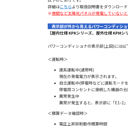
以下のとおりです。
詳細は
こちら
より取扱説明書をダウンロード
※
夜間など太陽光パネルが発電していないと
表示部が外から見えるパワーコンディシ
【屋内仕様 KPKシリーズ、屋外仕様 KPMシ
パワーコンディショナの表示部(上図)には以
＜運転時＞
連系運転中(通常時)
現在の発電電力が表示されます。
自立運転中(停電時などに運転モードを
停電用コンセントに接続した機器の合
異常発生中
異常が発生すると、表示部に「E1-2
＜積算データ確認時＞
電圧上昇抑制動作積算時間